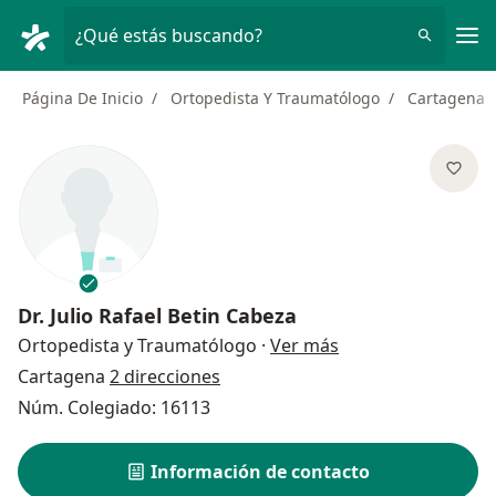
Men
¿Qué estás buscando?
Página De Inicio
Ortopedista Y Traumatólogo
Cartagena
Dr.
Julio Rafael Betin Cabeza
sobre las especial
Ortopedista y Traumatólogo
·
Ver más
Cartagena
2 direcciones
Núm. Colegiado: 16113
Información de contacto