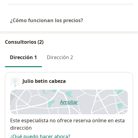
¿Cómo funcionan los precios?
Consultorios (2)
Dirección 1
Dirección 2
Julio betin cabeza
Ampliar
se abre en una nueva pestañ
Disponibilidad
Este especialista no ofrece reserva online en esta
dirección
¿Qué puedo hacer ahora?