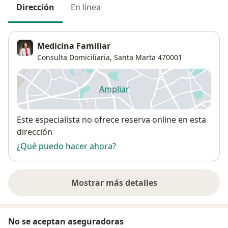
Dirección
En línea
Medicina Familiar
Consulta Domiciliaria,
Santa Marta
470001
Ampliar
se abre en una nueva pestañ
Disponibilidad
Este especialista no ofrece reserva online en esta
dirección
¿Qué puedo hacer ahora?
Mostrar más detalles
sobre la dirección
No se aceptan aseguradoras