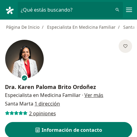
Men
¿Qué estás buscando?
Página De Inicio
Especialista En Medicina Familiar
Santa 
Dra.
Karen Paloma Brito Ordoñez
sobre las espe
Especialista en Medicina Familiar
·
Ver más
Santa Marta
1 dirección
2 opiniones
Información de contacto