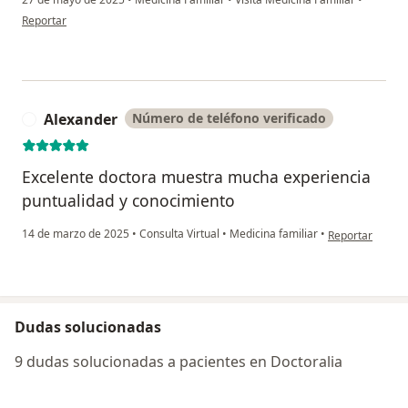
en opinión del usuario M.S
Reportar
Alexander
Número de teléfono verificado
A
Excelente doctora muestra mucha experiencia
puntualidad y conocimiento
en opinión del 
14 de marzo de 2025
•
Consulta Virtual
•
Medicina familiar
•
Reportar
Dudas solucionadas
9 dudas solucionadas a pacientes en Doctoralia