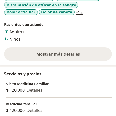
Disminución de azúcar en la sangre
- Médica Especialista en Medicina Familiar y
a11y_sr_more_di
Dolor articular
Dolor de cabeza
+12
Comunitaria
- Diplomados en Medicina Alternativa Sueroterapia
Pacientes que atiendo
Adultos
Habilidades y Fortalezas:
Niños
- Atención integral y personalizada
Mostrar más detalles
- Enfoque holístico y preventivo
sobre la experiencia
- Excelente comunicación y empatía
- Compromiso con la comunidad y la familia
Servicios y precios
Información Personal:
Visita Medicina Familiar
$ 120.000
Detalles
Madre de 4 hijos y esposa adnegada, entiendo
perfectamente las necesidades de las familias y la
Medicina familiar
comunidad.
$ 120.000
Detalles