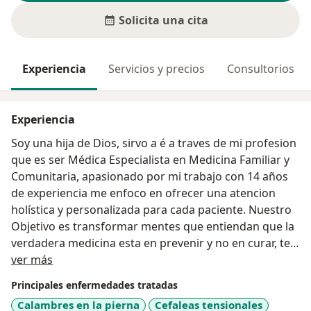
Solicita una cita
Experiencia
Servicios y precios
Consultorios
Experiencia
Soy una hija de Dios, sirvo a é a traves de mi profesion
que es ser Médica Especialista en Medicina Familiar y
Comunitaria, apasionado por mi trabajo con 14 años
de experiencia me enfoco en ofrecer una atencion
holística y personalizada para cada paciente. Nuestro
Objetivo es transformar mentes que entiendan que la
verdadera medicina esta en prevenir y no en curar, te
Acerca de mí
acompaño en la trasnformación de tu salud y cambios
ver más
de hábitos
Principales enfermedades tratadas
Calambres en la pierna
Cefaleas tensionales
Experiencia y Formación: