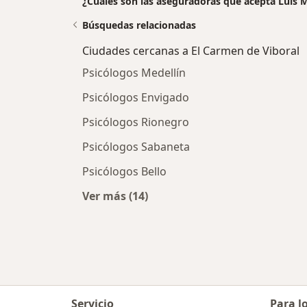
¿Cuáles son las aseguradoras que acepta Luis 
Búsquedas relacionadas
Ciudades cercanas a El Carmen de Viboral
Psicólogos Medellín
Psicólogos Envigado
Psicólogos Rionegro
Psicólogos Sabaneta
Psicólogos Bello
Ver más (14)
Más en esta categoría: Ciudades ce
Servicio
Para l