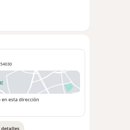
54030
ar
 abre en una nueva pestaña
e en esta dirección
detalles