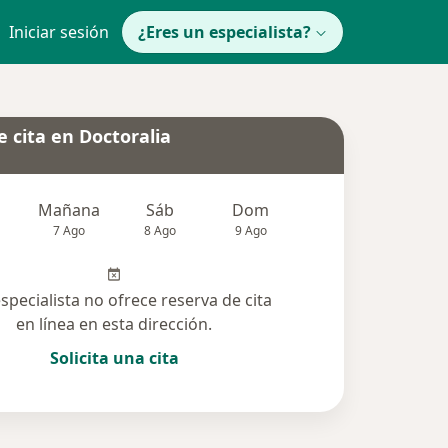
Iniciar sesión
¿Eres un especialista?
 cita en Doctoralia
Mañana
Sáb
Dom
Lun
Mar
7 Ago
8 Ago
9 Ago
10 Ago
11 Ag
especialista no ofrece reserva de cita
en línea en esta dirección.
Solicita una cita