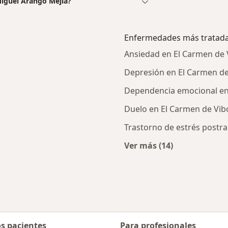
Miguel Arango Mejia?
Enfermedades más tratad
Ansiedad en El Carmen de 
Depresión en El Carmen de
Dependencia emocional en
Duelo en El Carmen de Vib
Trastorno de estrés postr
Ver más (14)
rcanas a El Carmen de Viboral
Más en esta catego
os pacientes
Para profesionales