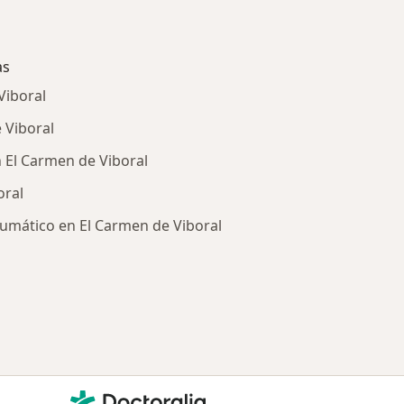
as
Viboral
 Viboral
 El Carmen de Viboral
oral
aumático en El Carmen de Viboral
ría: Enfermedades más tratadas
Contacto
Doctoralia - Página de inicio