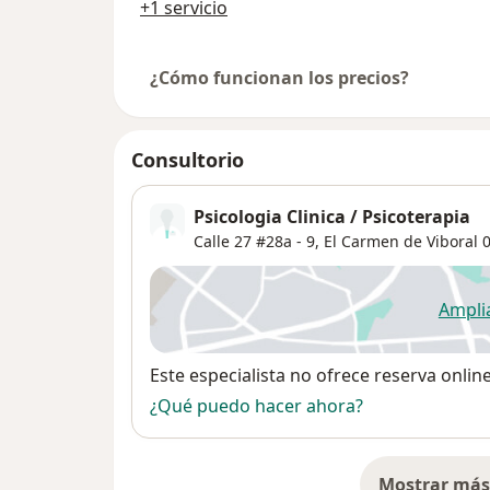
+1 servicio
¿Cómo funcionan los precios?
Consultorio
Psicologia Clinica / Psicoterapia
Calle 27 #28a - 9,
El Carmen de Viboral
0
Ampli
se
Disponibilidad
Este especialista no ofrece reserva onlin
¿Qué puedo hacer ahora?
Mostrar más 