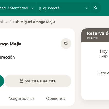
dad, enfermedad o nombre
p. ej. Bogotá
al
Luis Miguel Arango Mejia
Cambiar de ciudad
Reserva de
Inactivo
ango Mejia
e las especializaciones
Hoy
6 Ago
dirección
Este 
Solicita una cita
Aseguradoras
Opiniones