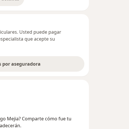
bre la dirección
ticulares. Usted puede pagar
especialista que acepte su
as por aseguradora
ango Mejia? Comparte cómo fue tu
radecerán.