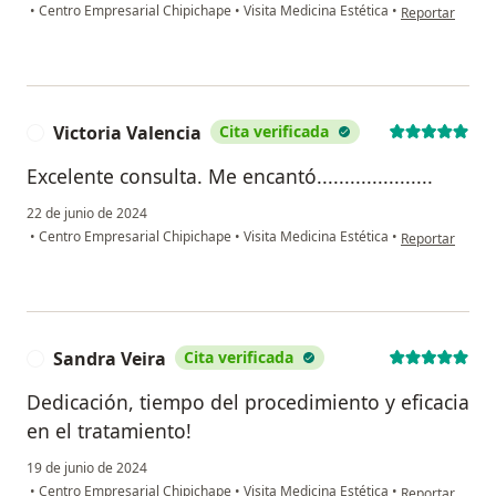
en opinión del
•
Centro Empresarial Chipichape
•
Visita Medicina Estética
•
Reportar
Victoria Valencia
Cita verificada
V
Excelente consulta. Me encantó.....................
22 de junio de 2024
en opinión del 
•
Centro Empresarial Chipichape
•
Visita Medicina Estética
•
Reportar
Sandra Veira
Cita verificada
S
Dedicación, tiempo del procedimiento y eficacia
en el tratamiento!
19 de junio de 2024
en opinión del 
•
Centro Empresarial Chipichape
•
Visita Medicina Estética
•
Reportar