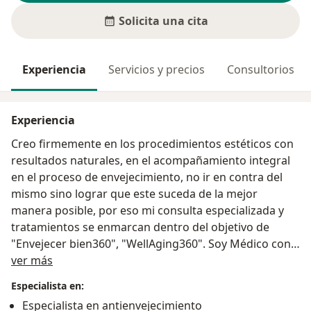
Solicita una cita
Experiencia
Servicios y precios
Consultorios
Experiencia
Creo firmemente en los procedimientos estéticos con
resultados naturales, en el acompañamiento integral
en el proceso de envejecimiento, no ir en contra del
mismo sino lograr que este suceda de la mejor
manera posible, por eso mi consulta especializada y
tratamientos se enmarcan dentro del objetivo de
"Envejecer bien360", "WellAging360". Soy Médico con
Acerca de mí
experiencia de más de 20 años, tengo una Maestria en
ver más
Medicina Estetica la cual realice en la Universidad de
Especialista en:
islas Baleares en Palma de Mallorca España, también
Especialista en antienvejecimiento
soy especialista en Epidemiología de la universidad de