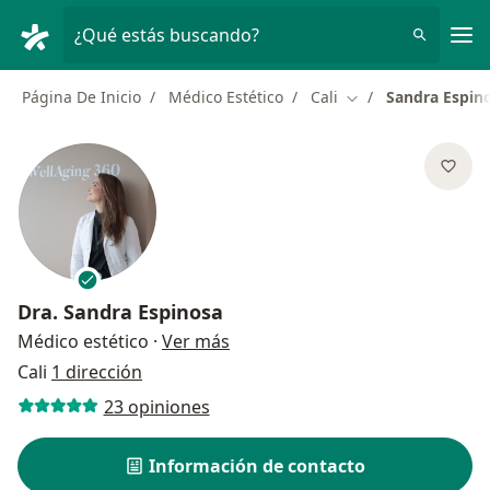
Men
¿Qué estás buscando?
Página De Inicio
Médico Estético
Cali
Sandra Espin
Cambiar de ciudad
Dra.
Sandra Espinosa
sobre las especializaciones
Médico estético
·
Ver más
Cali
1 dirección
23 opiniones
Información de contacto