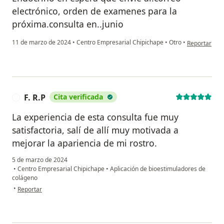
electrónico, orden de examenes para la
próxima.consulta en..junio
en opinión d
11 de marzo de 2024
•
Centro Empresarial Chipichape
•
Otro
•
Reportar
F. R.P
Cita verificada
F
La experiencia de esta consulta fue muy
satisfactoria, salí de allí muy motivada a
mejorar la apariencia de mi rostro.
5 de marzo de 2024
•
Centro Empresarial Chipichape
•
Aplicación de bioestimuladores de
colágeno
en opinión del usuario F. R.P
•
Reportar