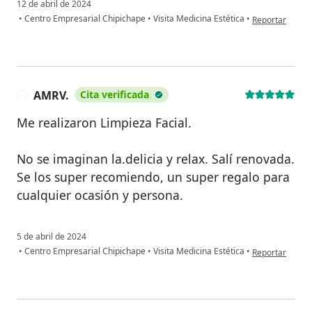
12 de abril de 2024
en opinión del 
•
Centro Empresarial Chipichape
•
Visita Medicina Estética
•
Reportar
AMRV.
Cita verificada
A
Me realizaron Limpieza Facial.
No se imaginan la.delicia y relax. Salí renovada.
Se los super recomiendo, un super regalo para
cualquier ocasión y persona.
5 de abril de 2024
en opinión del 
•
Centro Empresarial Chipichape
•
Visita Medicina Estética
•
Reportar