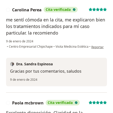
Carolina Perea
Cita verificada
C
me sentí cómoda en la cita, me explicaron bien
los tratamientos indicados para mí caso
particular. la recomiendo
9 de enero de 2024
en opinión del 
•
Centro Empresarial Chipichape
•
Visita Medicina Estética
•
Reportar
Dra. Sandra Espinosa
Gracias por tus comentarios, saludos
9 de enero de 2024
Paola mcbrown
Cita verificada
P
Excelente disposición. Claridad en la