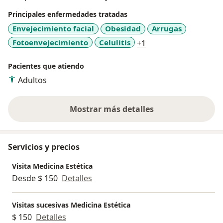
Rosario; lo que me ha permitido tener un concepto
Principales enfermedades tratadas
crítico y claro de cada uno de los medicamentos o
Envejecimiento facial
Obesidad
Arrugas
procedimientos que realizo en mi consultorio, donde
a11y_sr_more_disea
Fotoenvejecimiento
Celulitis
+1
prima el soporte científico y tecnológico, con los
mejores productos que han demostrado mejores
Pacientes que atiendo
resultados.
Adultos
Mostrar más detalles
sobre la experiencia
Servicios y precios
Visita Medicina Estética
Desde $ 150
Detalles
Visitas sucesivas Medicina Estética
$ 150
Detalles