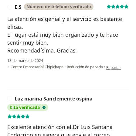
E.S
Número de teléfono verificado
E
La atención es genial y el servicio es bastante
eficaz.
El lugar está muy bien organizado y te hace
sentir muy bien.
Recomendadísima. Gracias!
13 de marzo de 2024
en opinión del usu
•
Centro Empresarial Chipichape
•
Reducción de papada
•
Reportar
Luz marina Sanclemente ospina
L
Cita verificada
Excelente atención con el.Dr Luis Santana
Endocrino en espera que envíe al.correo