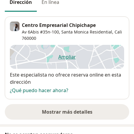
Dirección
En línea
Centro Empresarial Chipichape
Av 6Abis #35n-100,
Santa Monica Residential
,
Cali
760000
Ampliar
se abre en una nueva pestañ
Disponibilidad
Este especialista no ofrece reserva online en esta
dirección
¿Qué puedo hacer ahora?
Mostrar más detalles
sobre la dirección