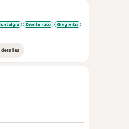
ontalgia
Diente roto
Gingivitis
detalles
bre la experiencia