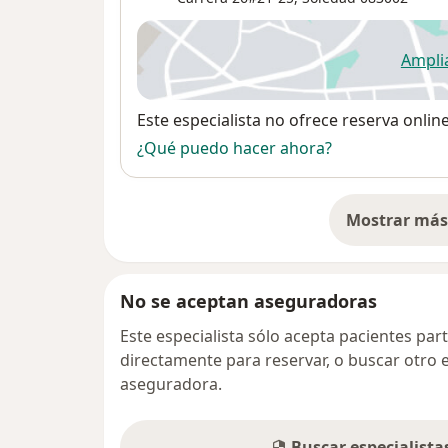
Ampli
se
Disponibilidad
Este especialista no ofrece reserva onlin
¿Qué puedo hacer ahora?
Mostrar más 
so
No se aceptan aseguradoras
Este especialista sólo acepta pacientes par
directamente para reservar, o buscar otro 
aseguradora.
Buscar especialist