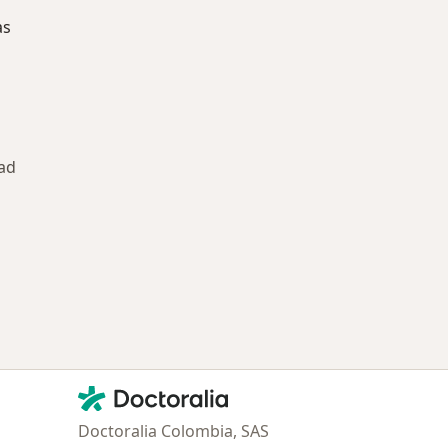
as
ad
ría: Enfermedades más tratadas
Contacto
Doctoralia - Página de inicio
Doctoralia Colombia, SAS