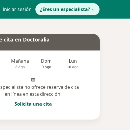
Iniciar sesión
¿Eres un especialista?
 cita en Doctoralia
Mañana
Dom
Lun
Mar
Mié
8 Ago
9 Ago
10 Ago
11 Ago
12 Ag
especialista no ofrece reserva de cita
en línea en esta dirección.
Solicita una cita