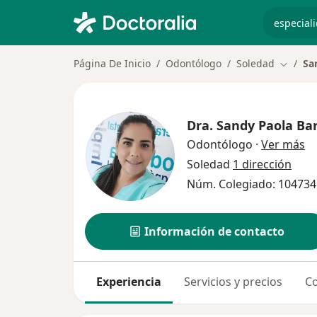
especiali
Página De Inicio
Odontólogo
Soledad
Sa
Cambiar
Dra.
Sandy Paola Ba
so
Odontólogo
·
Ver más
Soledad
1 dirección
Núm. Colegiado: 10473
Información de contacto
Experiencia
Servicios y precios
Co