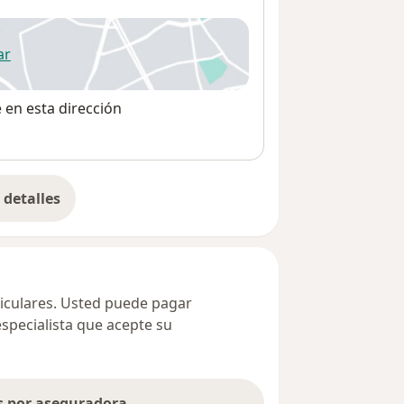
ar
 abre en una nueva pestaña
e en esta dirección
detalles
bre la dirección
ticulares. Usted puede pagar
especialista que acepte su
as por aseguradora