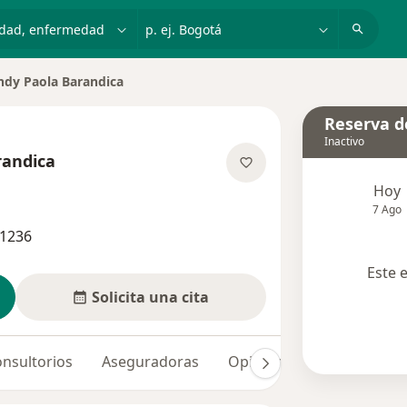
dad, enfermedad o nombre
p. ej. Bogotá
ndy Paola Barandica
 de ciudad
Reserva de
Inactivo
randica
bre las especializaciones
Hoy
7 Ago
41236
Este 
Solicita una cita
nsultorios
Aseguradoras
Opiniones