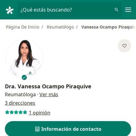
Men
¿Qué estás buscando?
Página De Inicio
Reumatólogo
Vanessa Ocampo Piraquiv
Dra.
Vanessa Ocampo Piraquive
sobre las especializaciones
Reumatóloga
·
Ver más
3 direcciones
1 opinión
Información de contacto