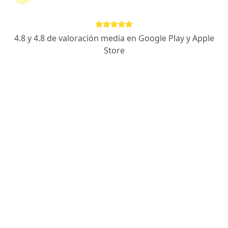
continuar tu tratamiento sin salir de casa. Si lo
necesitas, también puedes reservar una cita
presencial.
4.8 y 4.8 de valoración media en Google Play y Apple
Store
Mostrar especialistas
¿Cómo funciona?
Expertos en colesterol alto
Jorge Mario Cabrera Garavito
Especialista en medicina deportiva
Bogotá