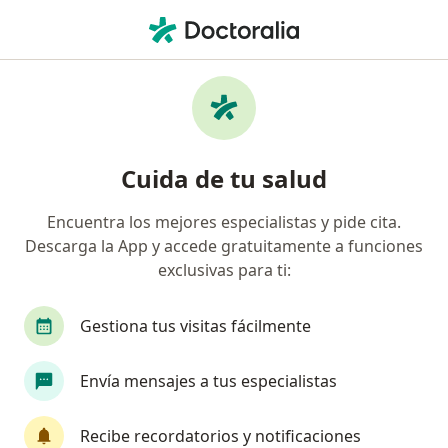
Men
¿Qué estás buscando?
Página De Inicio
Enfermedades
Colesterol Alto
Colesterol alto - Información,
Cuida de tu salud
expertos y preguntas frecuentes
Encuentra los mejores especialistas y pide cita.
Descarga la App y accede gratuitamente a funciones
exclusivas para ti:
Información
Gestiona tus visitas fácilmente
Envía mensajes a tus especialistas
No descuides tu salud
Escoge la consulta en línea para empezar o
Recibe recordatorios y notificaciones