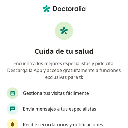
Men
Tenosinovitis • Bogotá, Cundinamarca
Filtros
• 1
Seguro
Mapa
Especialistas en Tenosinovitis en Bogotá
Cuida de tu salud
Encuentra los mejores especialistas y pide cita.
¿Qué especialidad estás buscando?
Descarga la App y accede gratuitamente a funciones
Médico general
Especialista en Medicina Depo
exclusivas para ti:
Gestiona tus visitas fácilmente
Envía mensajes a tus especialistas
Recibe recordatorios y notificaciones