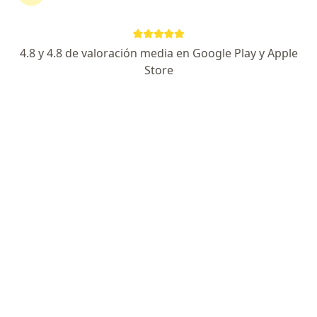
·
Ver más
Psicoanalista, Psicólogo
22 opiniones
4.8 y 4.8 de valoración media en Google Play y Apple
Dirección
En línea
Store
Carrera 3 #25-9, Palmira
•
Mapa
Consultorio Palmira
Este especialista no ofrece reserva de cita en línea en esta dirección.
Solicita una cita
Especialistas disponibles
Estos especialistas se encuentran fuera de Palmira,
Valle del Cauca, en zonas cercanas a tu búsqueda