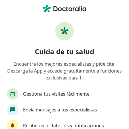
Men
Psicoanalista • Palmira, Valle del Cauca
Filtros
Seguro
Mapa
Psicoanalistas en Palmira
Cuida de tu salud
Encuentra los mejores especialistas y pide cita.
¿Cuál es tu compañía aseguradora?
Descarga la App y accede gratuitamente a funciones
exclusivas para ti:
Gestiona tus visitas fácilmente
Envía mensajes a tus especialistas
Recibe recordatorios y notificaciones
Dr. Camilo Lugo