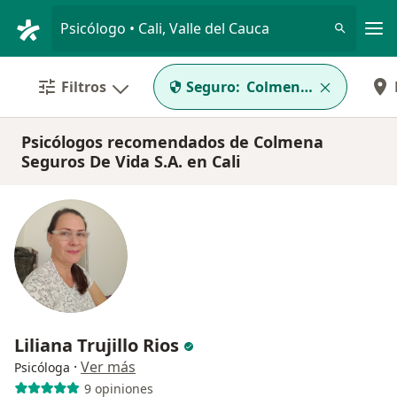
Men
Psicólogo • Cali, Valle del Cauca
Filtros
Seguro:
Colmena Seguros De V
Psicólogos recomendados de Colmena
Seguros De Vida S.A. en Cali
Liliana Trujillo Rios
·
Ver más
Psicóloga
9 opiniones