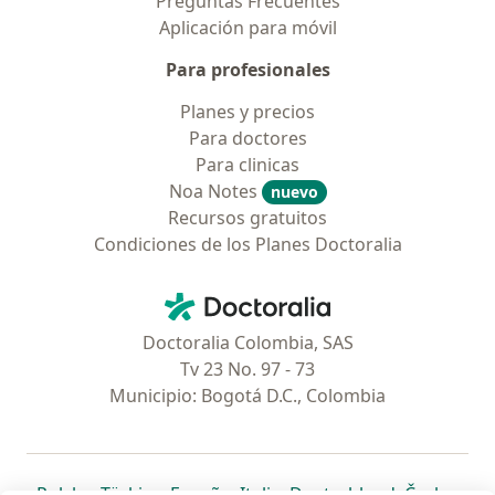
Preguntas Frecuentes
Aplicación para móvil
Para profesionales
Planes y precios
Para doctores
Para clinicas
Noa Notes
nuevo
Recursos gratuitos
Condiciones de los Planes Doctoralia
Contacto
Doctoralia - Página de inicio
Doctoralia Colombia, SAS
Tv 23 No. 97 - 73
Municipio: Bogotá D.C., Colombia
se abre en una nueva pestaña
se abre en una nueva pestaña
se abre en una nueva pestaña
se abre en una nueva pes
se abre en 
se a
Polska
,
Türkiye
,
España
,
Italia
,
Deutschland
,
Česko
,