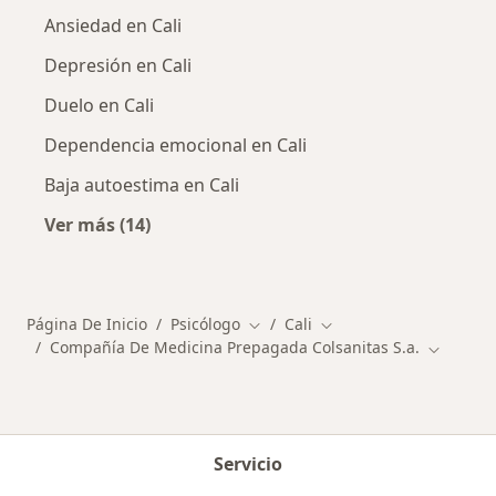
Ansiedad en Cali
Depresión en Cali
Duelo en Cali
Dependencia emocional en Cali
Baja autoestima en Cali
Ver más (14)
Más en esta categoría: Enfermedades más tr
Página De Inicio
Psicólogo
Cali
Cambiar de ciudad
Cambiar de ciudad
Compañía De Medicina Prepagada Colsanitas S.a.
Cambiar 
Servicio