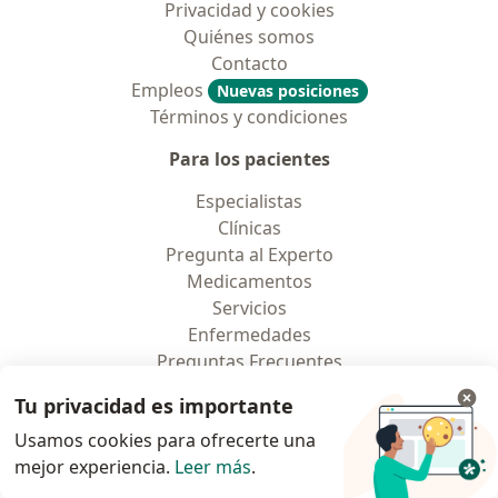
Privacidad y cookies
Quiénes somos
Contacto
Empleos
Nuevas posiciones
Términos y condiciones
Para los pacientes
Especialistas
Clínicas
Pregunta al Experto
Medicamentos
Servicios
Enfermedades
Preguntas Frecuentes
Aplicación para móvil
Tu privacidad es importante
Para profesionales
Usamos cookies para ofrecerte una
mejor experiencia.
Leer más
.
Planes y precios