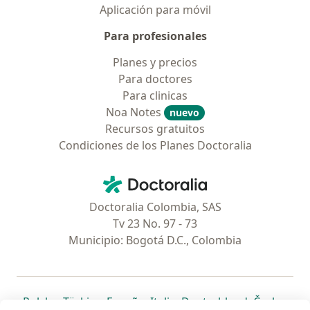
Aplicación para móvil
Para profesionales
Planes y precios
Para doctores
Para clinicas
Noa Notes
nuevo
Recursos gratuitos
Condiciones de los Planes Doctoralia
Contacto
Doctoralia - Página de inicio
Doctoralia Colombia, SAS
Tv 23 No. 97 - 73
Municipio: Bogotá D.C., Colombia
se abre en una nueva pestaña
se abre en una nueva pestaña
se abre en una nueva pestaña
se abre en una nueva pes
se abre en 
se a
Polska
,
Türkiye
,
España
,
Italia
,
Deutschland
,
Česko
,