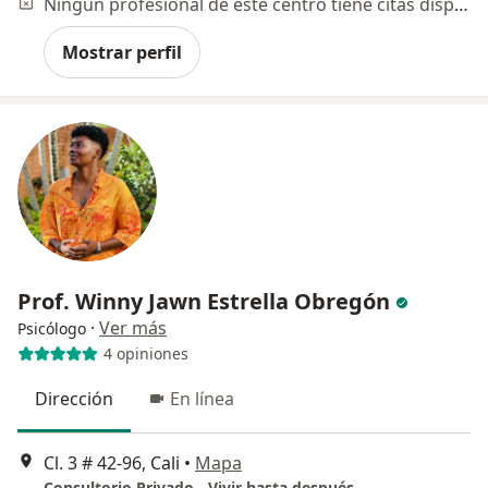
Ningún profesional de este centro tiene citas disponibles
Mostrar perfil
Prof. Winny Jawn Estrella Obregón
·
Ver más
Psicólogo
4 opiniones
Dirección
En línea
Cl. 3 # 42-96, Cali
•
Mapa
Consultorio Privado - Vivir hasta después