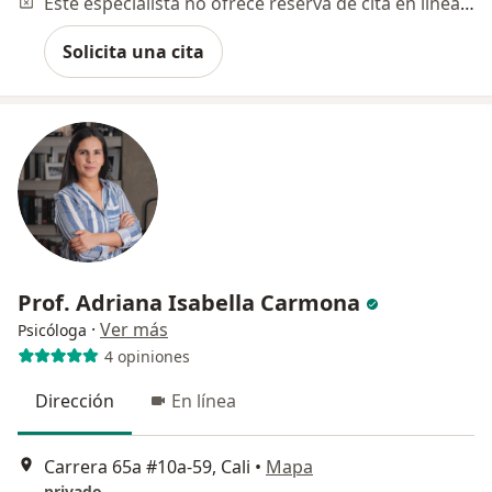
Este especialista no ofrece reserva de cita en línea en esta dirección.
Solicita una cita
Prof. Adriana Isabella Carmona
·
Ver más
Psicóloga
4 opiniones
Dirección
En línea
Carrera 65a #10a-59, Cali
•
Mapa
privado