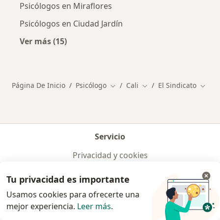
Psicólogos en Miraflores
Psicólogos en Ciudad Jardín
Ver más (15)
Más en esta categoría: Otros distritos en Cali
Página De Inicio
Psicólogo
Cali
El Sindicato
Cambiar de ciudad
Cambiar de ciudad
Cambi
Servicio
Privacidad y cookies
Quiénes somos
Contacto
Tu privacidad es importante
Empleos
Nuevas posiciones
Usamos cookies para ofrecerte una
Términos y condiciones
mejor experiencia.
Leer más
.