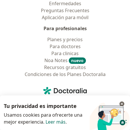
Enfermedades
Preguntas Frecuentes
Aplicación para móvil
Para profesionales
Planes y precios
Para doctores
Para clinicas
Noa Notes
nuevo
Recursos gratuitos
Condiciones de los Planes Doctoralia
Contacto
Doctoralia - Página de inicio
Doctoralia Colombia, SAS
Tu privacidad es importante
Tv 23 No. 97 - 73
Municipio: Bogotá D.C., Colombia
Usamos cookies para ofrecerte una
mejor experiencia.
Leer más
.