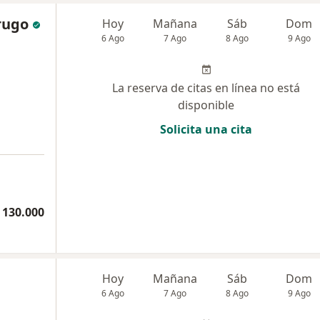
rugo
Hoy
Mañana
Sáb
Dom
6 Ago
7 Ago
8 Ago
9 Ago
La reserva de citas en línea no está
disponible
Solicita una cita
 130.000
Hoy
Mañana
Sáb
Dom
6 Ago
7 Ago
8 Ago
9 Ago