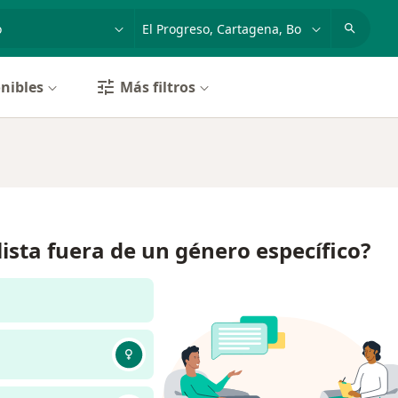
dad, enfermedad o nombre
p. ej. Bogotá
nibles
Más filtros
lista fuera de un género específico?