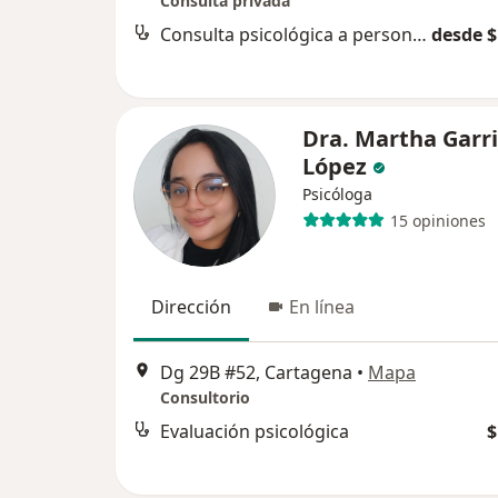
Consulta privada
Consulta psicológica a personas en proceso de reintegración social pos egreso del sistema penitenciario
desde $
Dra. Martha Garr
López
Psicóloga
15 opiniones
Dirección
En línea
Dg 29B #52, Cartagena
•
Mapa
Consultorio
Evaluación psicológica
$