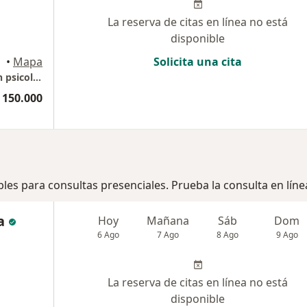
La reserva de citas en línea no está
disponible
•
Mapa
Solicita una cita
Psicóloga Daylesther mastrascusa Master en psicologia clinica infanto juvenil
 150.000
bles para consultas presenciales. Prueba la consulta en líne
a
Hoy
Mañana
Sáb
Dom
6 Ago
7 Ago
8 Ago
9 Ago
La reserva de citas en línea no está
disponible