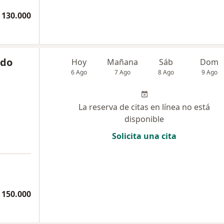
 130.000
ido
Hoy
Mañana
Sáb
Dom
6 Ago
7 Ago
8 Ago
9 Ago
La reserva de citas en línea no está
disponible
Solicita una cita
 150.000