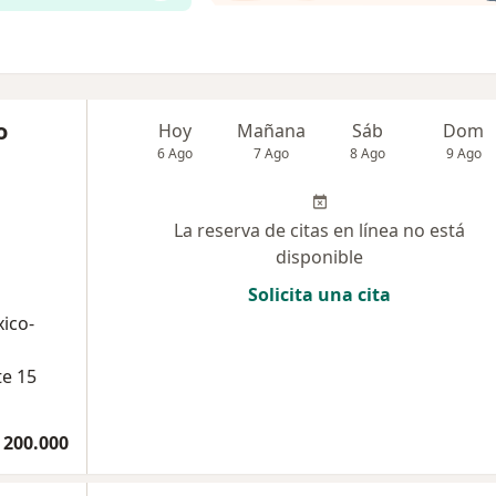
o
Hoy
Mañana
Sáb
Dom
6 Ago
7 Ago
8 Ago
9 Ago
La reserva de citas en línea no está
disponible
Solicita una cita
ico-
te 15
 200.000