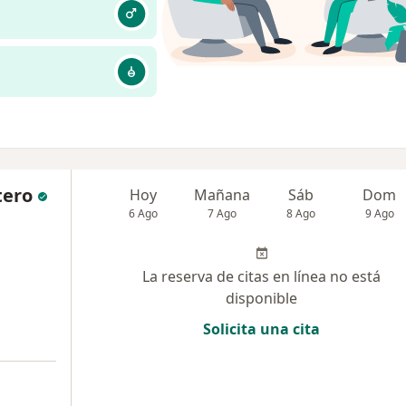
tero
Hoy
Mañana
Sáb
Dom
6 Ago
7 Ago
8 Ago
9 Ago
La reserva de citas en línea no está
disponible
Solicita una cita