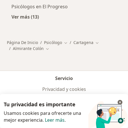
Psicólogos en El Progreso
Ver más (13)
Más en esta categoría: Otros distritos en Ca
Página De Inicio
Psicólogo
Cartagena
Cambiar de ciudad
Cambiar de ciud
Almirante Colón
Cambiar de ciudad
Servicio
Privacidad y cookies
Quiénes somos
Contacto
Tu privacidad es importante
Empleos
Nuevas posiciones
Usamos cookies para ofrecerte una
Términos y condiciones
mejor experiencia.
Leer más
.
Para los pacientes