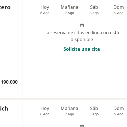
cero
Hoy
Mañana
Sáb
Dom
6 Ago
7 Ago
8 Ago
9 Ago
La reserva de citas en línea no está
disponible
Solicita una cita
 190.000
ich
Hoy
Mañana
Sáb
Dom
6 Ago
7 Ago
8 Ago
9 Ago