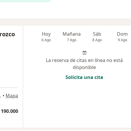
rozco
Hoy
Mañana
Sáb
Dom
6 Ago
7 Ago
8 Ago
9 Ago
La reserva de citas en línea no está
disponible
Solicita una cita
rtagena, Bolívar, Cartagena
•
Mapa
 190.000