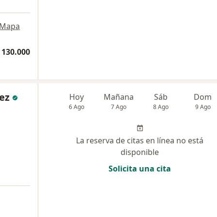
Mapa
 130.000
ez
Hoy
Mañana
Sáb
Dom
6 Ago
7 Ago
8 Ago
9 Ago
La reserva de citas en línea no está
disponible
Solicita una cita
a