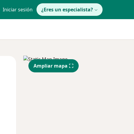
Iniciar sesión
¿Eres un especialista?
Lun
Mar
Mié
Ampliar mapa
10 Ago
11 Ago
12 Ago