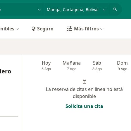
dad, enfermedad o nombre
p. ej. Bogotá
nibles
Seguro
Más filtros
Hoy
Mañana
Sáb
Dom
6 Ago
7 Ago
8 Ago
9 Ago
lero
La reserva de citas en línea no está
disponible
Solicita una cita