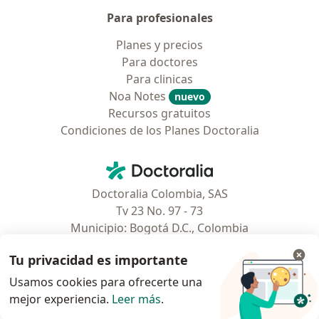
Para profesionales
Planes y precios
Para doctores
Para clinicas
Noa Notes
nuevo
Recursos gratuitos
Condiciones de los Planes Doctoralia
Contacto
Doctoralia - Página de inicio
Doctoralia Colombia, SAS
Tv 23 No. 97 - 73
Municipio: Bogotá D.C., Colombia
Tu privacidad es importante
Usamos cookies para ofrecerte una
se abre en una nueva pestaña
se abre en una nueva pestaña
se abre en una nueva pestaña
se abre en una nueva pes
se abre en 
se a
Polska
,
Türkiye
,
España
,
Italia
,
Deutschland
,
Česko
,
mejor experiencia.
Leer más
.
se abre en una nueva pestaña
se abre en una nueva pestaña
se abre en una nueva pestaña
se abre en una nueva p
se abre en 
se abr
Portugal
,
México
,
Chile
,
Brasil
,
Argentina
,
Perú
,