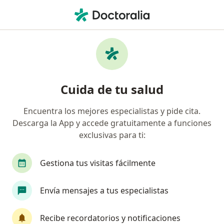
Men
Psiquiatra • Bogotá, Cundinamarca
Filtros
Seguro:
Aliansalud Entidad P
Psiquiatras recomendados de Aliansalud
Cuida de tu salud
Entidad Promotora De Salud S.A. en Bogotá
Encuentra los mejores especialistas y pide cita.
Descarga la App y accede gratuitamente a funciones
exclusivas para ti:
Gestiona tus visitas fácilmente
Envía mensajes a tus especialistas
Dra. Lily Castellar Visbal
·
Ver más
Psiquiatra
Recibe recordatorios y notificaciones
39 opiniones