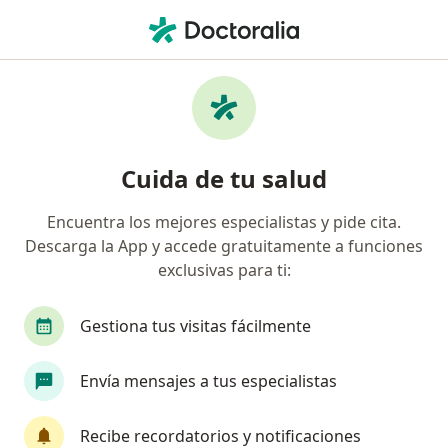
Men
Trastorno Obsesivo Compulsivo Toc • Bogotá, Cundinamarca
Filtros
• 1
Seguro
Mapa
Especialistas en Trastorno obsesivo
Cuida de tu salud
compulsivo (TOC) en Bogotá
Encuentra los mejores especialistas y pide cita.
Descarga la App y accede gratuitamente a funciones
¿Qué especialidad estás buscando?
exclusivas para ti:
Psicólogo
Psiquiatra
Sexólogo
Neuro
Gestiona tus visitas fácilmente
Envía mensajes a tus especialistas
Recibe recordatorios y notificaciones