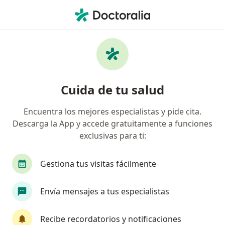
Men
Trastorno De Pánico • Bogotá, Cundinamarca
Filtros
• 1
Seguro
Mapa
Especialistas en Trastorno de pánico en
Cuida de tu salud
Bogotá
Encuentra los mejores especialistas y pide cita.
Descarga la App y accede gratuitamente a funciones
¿Qué especialidad estás buscando?
exclusivas para ti:
Psicólogo
Psiquiatra
Sexólogo
Neuro
Gestiona tus visitas fácilmente
Envía mensajes a tus especialistas
Recibe recordatorios y notificaciones