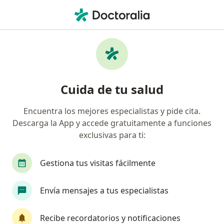
Men
Distimia • Bogotá, Cundinamarca
Filtros
• 1
Seguro
Mapa
Especialistas en Distimia en Bogotá
Cuida de tu salud
Encuentra los mejores especialistas y pide cita.
¿Qué especialidad estás buscando?
Descarga la App y accede gratuitamente a funciones
Psicólogo
Psiquiatra
exclusivas para ti:
Neuropsicólogo
Sexólogo
Gestiona tus visitas fácilmente
Terapeuta complementario
Ver más
Envía mensajes a tus especialistas
Recibe recordatorios y notificaciones