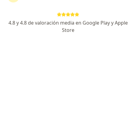
4.8 y 4.8 de valoración media en Google Play y Apple
Store
Nuevo perfil en Doctoralia
Prof. Tatiana Urrea Blanco
·
Ver más
Psicóloga
1 opinión
Dirección
En línea
Carrera 24 # 36-63, Bogotá
•
Mapa
Consulta Privada
Psicoterapia Individual
$ 180.000
Este especialista no ofrece reserva de cita en línea en esta dirección.