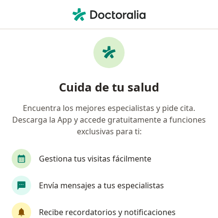
Men
Trastorno De Ansiedad Fobia Social • Bogotá, Cundinamarca
Filtros
• 1
Seguro
Mapa
Especialistas en Trastorno de ansiedad
Cuida de tu salud
(fobia social) en Bogotá
Encuentra los mejores especialistas y pide cita.
Descarga la App y accede gratuitamente a funciones
¿Qué especialidad estás buscando?
exclusivas para ti:
Psicólogo
Psiquiatra
Sexólogo
Neuro
Gestiona tus visitas fácilmente
Envía mensajes a tus especialistas
Recibe recordatorios y notificaciones