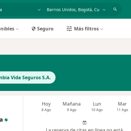
dad, enfermedad o nombre
p. ej. Bogotá
nibles
Seguro
Más filtros
bia Vida Seguros S.A.
Hoy
Mañana
Lun
Mar
8 Ago
9 Ago
10 Ago
11 Ago
a
La reserva de citas en línea no está