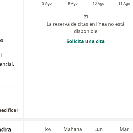
8 Ago
9 Ago
10 Ago
11 Ago
La reserva de citas en línea no está
disponible
es
Solicita una cita
l
encial.
pecificar
ndra
Hoy
Mañana
Lun
Mar