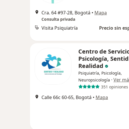
Cra. 64 #97-28, Bogotá
•
Mapa
Consulta privada
Visita Psiquiatría
Precio sin es
Centro de Servici
Psicología, Senti
Realidad
Psiquiatría, Psicología,
·
Ver má
Neuropsicología
351 opiniones
Calle 66c 60-65, Bogotá
•
Mapa