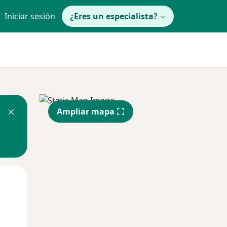
Iniciar sesión
¿Eres un especialista?
Ampliar mapa
Mié
Jue
Vie
12 Ago
13 Ago
14 Ago