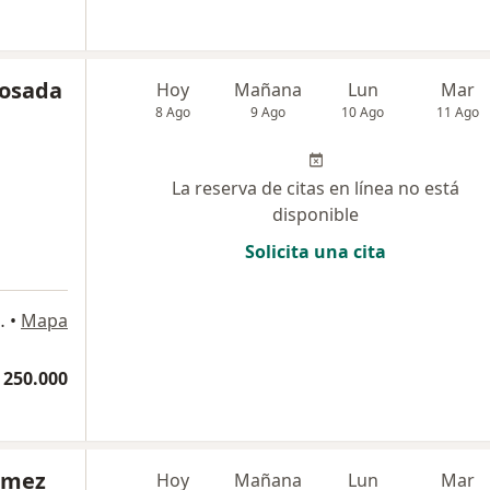
Losada
Hoy
Mañana
Lun
Mar
8 Ago
9 Ago
10 Ago
11 Ago
La reserva de citas en línea no está
disponible
Solicita una cita
80. Of 608, Bogotá
•
Mapa
 250.000
ómez
Hoy
Mañana
Lun
Mar