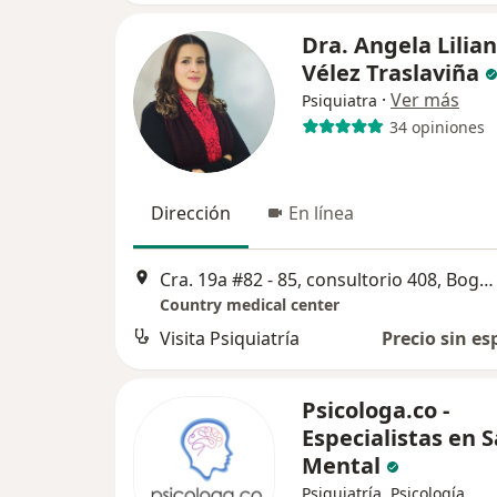
Dra. Angela Lilia
Vélez Traslaviña
·
Ver más
Psiquiatra
34 opiniones
Dirección
En línea
Cra. 19a #82 - 85, consultorio 408, Bogotá
Country medical center
Visita Psiquiatría
Precio sin es
Psicologa.co -
Especialistas en 
Mental
Psiquiatría, Psicología