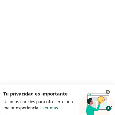
Dr. Ramiro Gasca
Psiquiatra
200 opiniones
Visita Psiquiatría
$ 250.000
Este especialista no ofrece reserva de cita en línea en esta dirección.
Solicita una cita
Tu privacidad es importante
Ir a la app
Usamos cookies para ofrecerte una
mejor experiencia.
Leer más
.
Continuar en el navegador