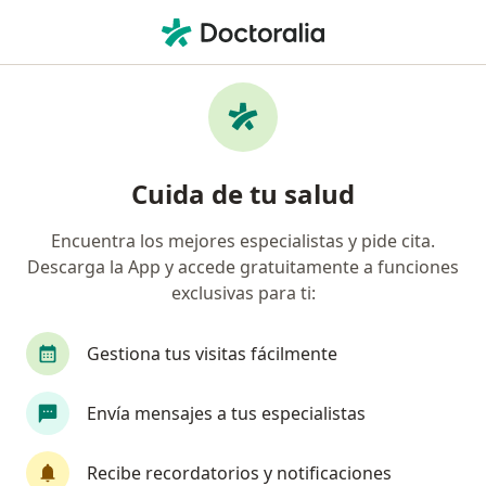
Men
Psiquiatra • Santa Fé, Bogotá, Cundinamarca
Filtros
Seguro
Mapa
Psiquiatras en Santa Fé, Bogotá
Cuida de tu salud
Encuentra los mejores especialistas y pide cita.
¿Cuál es tu compañía aseguradora?
Descarga la App y accede gratuitamente a funciones
Allianz Seguros S.A.
Coomeva Medicina Prepag
exclusivas para ti:
Gestiona tus visitas fácilmente
Envía mensajes a tus especialistas
Recibe recordatorios y notificaciones