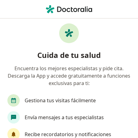
Men
Psiquiatra • Usaquén, Bogotá, Cundinamarca
Filtros
Seguro
Mapa
Psiquiatras en Usaquén, Bogotá
Cuida de tu salud
Encuentra los mejores especialistas y pide cita.
¿Cuál es tu compañía aseguradora?
Descarga la App y accede gratuitamente a funciones
Colmedica Medicina Prepagada S.A.
Allianz Se
exclusivas para ti:
Gestiona tus visitas fácilmente
Envía mensajes a tus especialistas
Recibe recordatorios y notificaciones