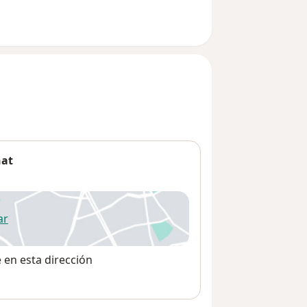
ñat
ar
 abre en una nueva pestaña
e en esta dirección