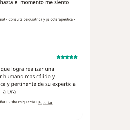
y hasta el momento me siento
gñat
•
Consulta psiquiátrica y psicoterapéutica
•
 que logra realizar una
er humano mas cálido y
ca y pertinente de su experticia
 la Dra
en opinión del usuario A.L.E
gñat
•
Visita Psiquiatría
•
Reportar