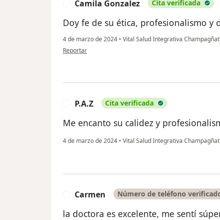
Camila Gonzalez
Cita verificada
C
Doy fe de su ética, profesionalismo y 
4 de marzo de 2024
•
Vital Salud Integrativa Champagña
en opinión del usuario Camila Gonzalez
Reportar
P.A.Z
Cita verificada
P
Me encanto su calidez y profesional
4 de marzo de 2024
•
Vital Salud Integrativa Champagña
Carmen
Número de teléfono verificad
C
la doctora es excelente, me sentí súp