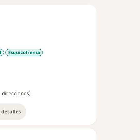
d
Esquizofrenia
1y_sr_more_diseases
s direcciones)
detalles
bre la experiencia