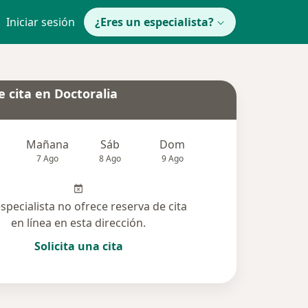
Iniciar sesión
¿Eres un especialista?
 cita en Doctoralia
Mañana
Sáb
Dom
Lun
Mar
7 Ago
8 Ago
9 Ago
10 Ago
11 Ag
especialista no ofrece reserva de cita
en línea en esta dirección.
Solicita una cita
solucionadas (1)