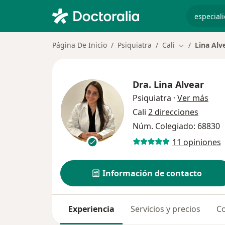
especiali
Página De Inicio
Psiquiatra
Cali
Lina Alv
Cambiar de c
Dra.
Lina Alvear
sobr
Psiquiatra
·
Ver más
Cali
2 direcciones
Núm. Colegiado: 68830
11 opiniones
Información de contacto
Experiencia
Servicios y precios
Co