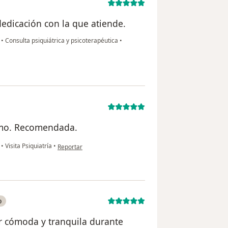
dedicación con la que atiende.
t
•
Consulta psiquiátrica y psicoterapéutica
•
ismo. Recomendada.
en opinión del usuario P.A.Z
t
•
Visita Psiquiatría
•
Reportar
o
er cómoda y tranquila durante