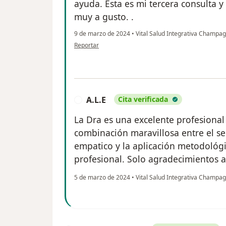
ayuda. Esta es mi tercera consulta 
muy a gusto. .
9 de marzo de 2024
•
Vital Salud Integrativa Champa
en opinión del usuario Karime Gasca
Reportar
A.L.E
Cita verificada
A
La Dra es una excelente profesional
combinación maravillosa entre el s
empatico y la aplicación metodológi
profesional. Solo agradecimientos a
5 de marzo de 2024
•
Vital Salud Integrativa Champa