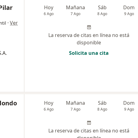
Pilar
Hoy
Mañana
Sáb
Dom
6 Ago
7 Ago
8 Ago
9 Ago
·
Ver
ntil
La reserva de citas en línea no está
disponible
.A.
Solicita una cita
edondo
Hoy
Mañana
Sáb
Dom
6 Ago
7 Ago
8 Ago
9 Ago
La reserva de citas en línea no está