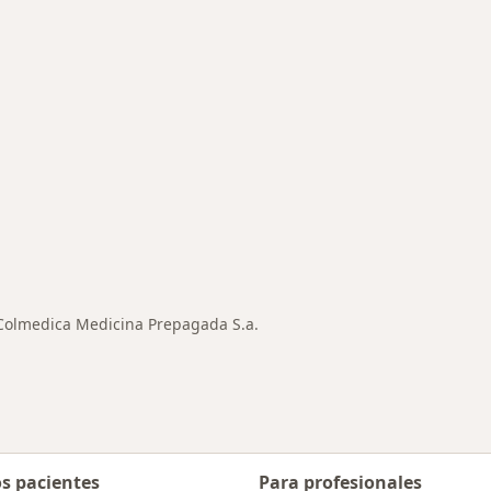
des más tratadas
Colmedica Medicina Prepagada S.a.
ar de ciudad
os pacientes
Para profesionales