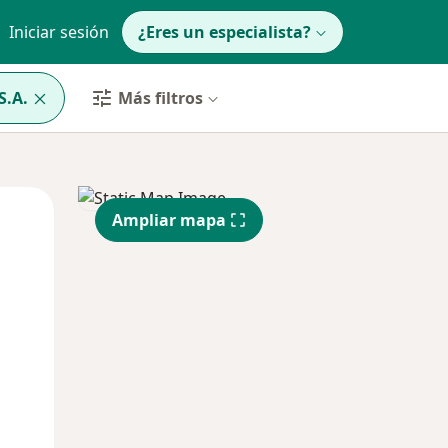
Iniciar sesión
¿Eres un especialista?
S.A.
Más filtros
Lun
Mar
Mié
Ampliar mapa
10 Ago
11 Ago
12 Ago