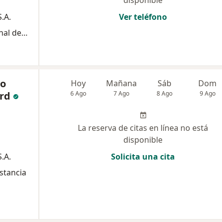
disponible
.A.
Ver teléfono
Certificado para animal soporte emocional de viaje
co
Hoy
Mañana
Sáb
Dom
rd
6 Ago
7 Ago
8 Ago
9 Ago
La reserva de citas en línea no está
disponible
.A.
Solicita una cita
stancia