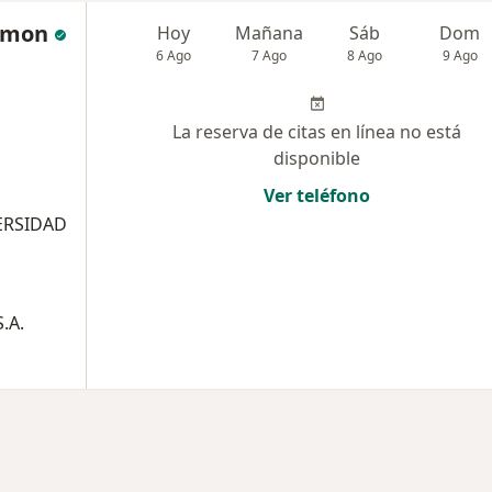
amon
Hoy
Mañana
Sáb
Dom
6 Ago
7 Ago
8 Ago
9 Ago
La reserva de citas en línea no está
disponible
Ver teléfono
ERSIDAD
.A.