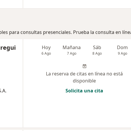
bles para consultas presenciales. Prueba la consulta en líne
uregui
Hoy
Mañana
Sáb
Dom
6 Ago
7 Ago
8 Ago
9 Ago
La reserva de citas en línea no está
disponible
.A.
Solicita una cita