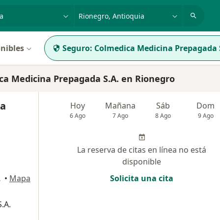
dad, enfermedad o nombre
p. ej. Bogotá
nibles
Seguro:
Colmedica Medicina Prepagada 
ca Medicina Prepagada S.A. en Rionegro
na
Hoy
Mañana
Sáb
Dom
6 Ago
7 Ago
8 Ago
9 Ago
La reserva de citas en línea no está
disponible
Rionegro
•
Mapa
Solicita una cita
.A.