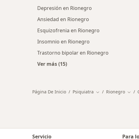
Depresión en Rionegro
Ansiedad en Rionegro
Esquizofrenia en Rionegro
Insomnio en Rionegro
Trastorno bipolar en Rionegro
Ver más (15)
Más en esta categoría: Enfermeda
Página De Inicio
Psiquiatra
Rionegro
Cambiar de ciudad
Cambi
Servicio
Para l