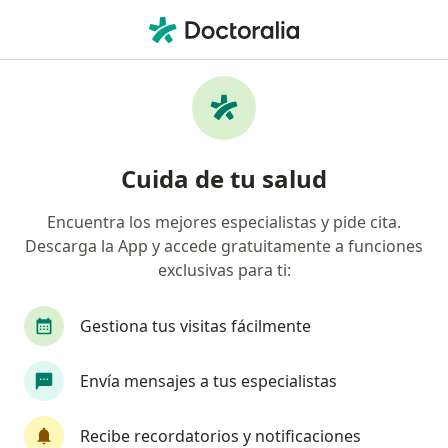
Men
Psiquiatra • Rionegro, Antioquia
Filtros
Seguro:
Compañía De Medicin
Psiquiatras recomendados de Compañía De
Cuida de tu salud
Medicina Prepagada Colsanitas S.A. en
Rionegro
Encuentra los mejores especialistas y pide cita.
Descarga la App y accede gratuitamente a funciones
exclusivas para ti:
Gestiona tus visitas fácilmente
Envía mensajes a tus especialistas
Dra. María Cristina Flórez Lemos
Recibe recordatorios y notificaciones
Psiquiatra