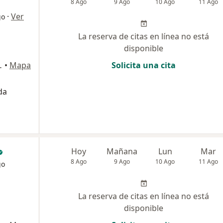
8 Ago
9 Ago
10 Ago
11 Ago
·
Ver
go
La reserva de citas en línea no está
disponible
ipre, Rionegro
•
Mapa
Solicita una cita
da
Hoy
Mañana
Lun
Mar
8 Ago
9 Ago
10 Ago
11 Ago
go
La reserva de citas en línea no está
disponible