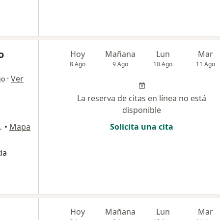
o
Hoy
Mañana
Lun
Mar
8 Ago
9 Ago
10 Ago
11 Ago
·
Ver
go
La reserva de citas en línea no está
disponible
ipre, Rionegro
•
Mapa
Solicita una cita
da
Hoy
Mañana
Lun
Mar