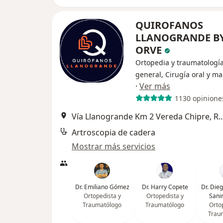
QUIROFANOS
LLANOGRANDE B
ORVE
Ortopedia y traumatología
general, Cirugía oral y max
·
Ver más
1130 opinione
Vía Llanogrande Km 2 Vereda Ch
Artroscopia de cadera
Mostrar más servicios
Dr. Emiliano Gómez
Dr. Harry Copete
Dr. Die
Ortopedista y
Ortopedista y
Sani
Traumatólogo
Traumatólogo
Orto
Trau