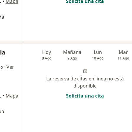
ipre, Rionegro
•
Mapa
Solicita una cita
da
la
Hoy
Mañana
Lun
Mar
8 Ago
9 Ago
10 Ago
11 Ago
·
Ver
go
La reserva de citas en línea no está
disponible
ipre, Rionegro
•
Mapa
Solicita una cita
da