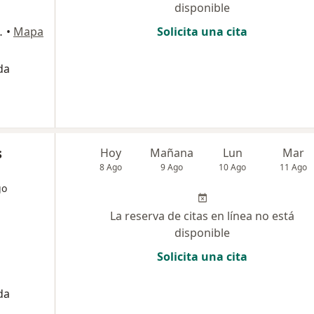
disponible
ipre, Rionegro
•
Mapa
Solicita una cita
da
s
Hoy
Mañana
Lun
Mar
8 Ago
9 Ago
10 Ago
11 Ago
go
La reserva de citas en línea no está
disponible
Solicita una cita
da