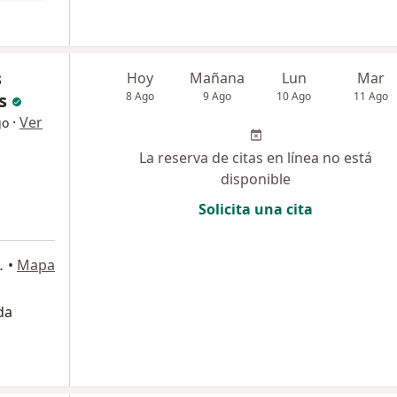
s
Hoy
Mañana
Lun
Mar
s
8 Ago
9 Ago
10 Ago
11 Ago
·
Ver
go
La reserva de citas en línea no está
disponible
Solicita una cita
ipre, Rionegro
•
Mapa
da