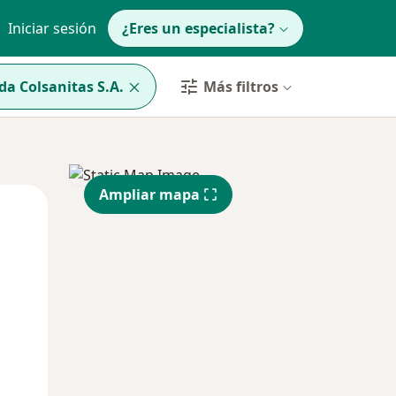
Iniciar sesión
¿Eres un especialista?
a Colsanitas S.A.
Más filtros
Ampliar mapa
Mié
Jue
Vie
12 Ago
13 Ago
14 Ago