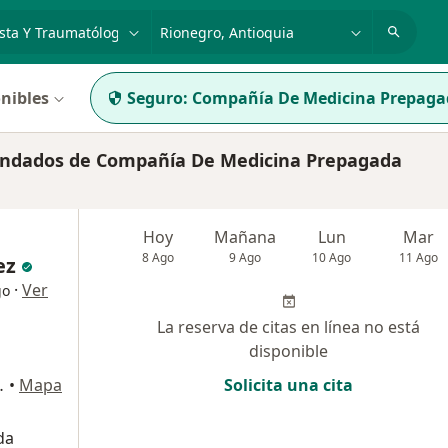
dad, enfermedad o nombre
p. ej. Bogotá
nibles
Seguro:
Compañía De Medicina Prepagad
endados de Compañía De Medicina Prepagada
Hoy
Mañana
Lun
Mar
8 Ago
9 Ago
10 Ago
11 Ago
ez
·
Ver
go
La reserva de citas en línea no está
disponible
ipre, Rionegro
•
Mapa
Solicita una cita
da