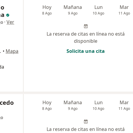
do
Hoy
Mañana
Lun
Mar
ma
8 Ago
9 Ago
10 Ago
11 Ago
·
Ver
go
La reserva de citas en línea no está
disponible
ipre, Rionegro
•
Mapa
Solicita una cita
da
icedo
Hoy
Mañana
Lun
Mar
8 Ago
9 Ago
10 Ago
11 Ago
go
La reserva de citas en línea no está