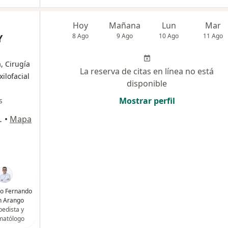
Hoy
Mañana
Lun
Mar
Y
8 Ago
9 Ago
10 Ago
11 Ago
, Cirugía
La reserva de citas en línea no está
ilofacial
disponible
Mostrar perfil
s
ipre, Rionegro
•
Mapa
go Fernando
n Arango
pedista y
matólogo