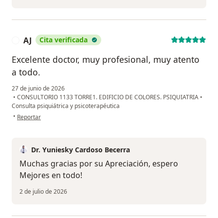
AJ
Cita verificada
A
Excelente doctor, muy profesional, muy atento
a todo.
27 de junio de 2026
•
CONSULTORIO 1133 TORRE1. EDIFICIO DE COLORES. PSIQUIATRIA
•
Consulta psiquiátrica y psicoterapéutica
en opinión del usuario AJ
•
Reportar
Dr. Yuniesky Cardoso Becerra
Muchas gracias por su Apreciación, espero
Mejores en todo!
2 de julio de 2026