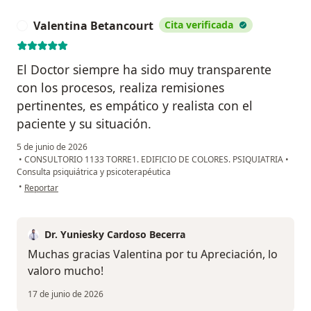
Valentina Betancourt
Cita verificada
V
El Doctor siempre ha sido muy transparente
con los procesos, realiza remisiones
pertinentes, es empático y realista con el
paciente y su situación.
5 de junio de 2026
•
CONSULTORIO 1133 TORRE1. EDIFICIO DE COLORES. PSIQUIATRIA
•
Consulta psiquiátrica y psicoterapéutica
en opinión del usuario Valentina Betancourt
•
Reportar
Dr. Yuniesky Cardoso Becerra
Muchas gracias Valentina por tu Apreciación, lo
valoro mucho!
17 de junio de 2026