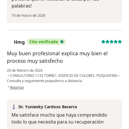
palabras!
10 de marzo de 2026
Hmg
Cita verificada
H
Muy buen profesional explica muy bien el
proceso muy satisfecho
20 de febrero de 2026
•
CONSULTORIO 1133 TORRE1. EDIFICIO DE COLORES. PSIQUIATRIA
•
Consulta y seguimiento psiquiátrico a distancia
en opinión del usuario Hmg
•
Reportar
Dr. Yuniesky Cardoso Becerra
Me satisface mucho que haya comprendido
todo lo que necesita para su recuperación