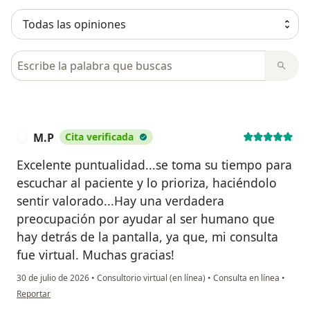
Busca en opiniones
M.P
Cita verificada
M
Excelente puntualidad...se toma su tiempo para
escuchar al paciente y lo prioriza, haciéndolo
sentir valorado...Hay una verdadera
preocupación por ayudar al ser humano que
hay detrás de la pantalla, ya que, mi consulta
fue virtual. Muchas gracias!
30 de julio de 2026
•
Consultorio virtual (en línea)
•
Consulta en línea
•
en opinión del usuario M.P
Reportar