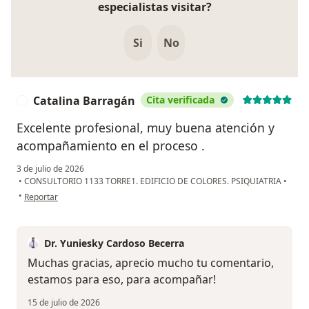
especialistas visitar?
Si
No
Catalina Barragán
Cita verificada
C
Excelente profesional, muy buena atención y
acompañamiento en el proceso .
3 de julio de 2026
•
CONSULTORIO 1133 TORRE1. EDIFICIO DE COLORES. PSIQUIATRIA
•
en opinión del usuario Catalina Barragán
•
Reportar
Dr. Yuniesky Cardoso Becerra
Muchas gracias, aprecio mucho tu comentario,
estamos para eso, para acompañar!
15 de julio de 2026