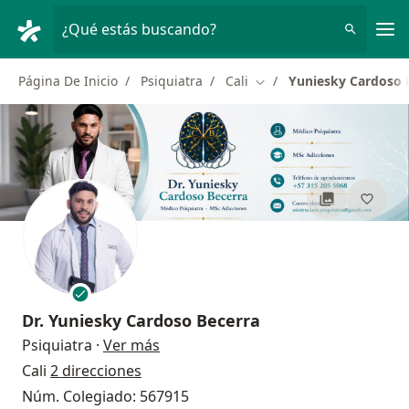
Men
¿Qué estás buscando?
Página De Inicio
Psiquiatra
Cali
Yuniesky Cardoso 
Cambiar de ciudad
Dr.
Yuniesky Cardoso Becerra
sobre las especializaciones
Psiquiatra
·
Ver más
Cali
2 direcciones
Núm. Colegiado: 567915