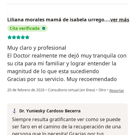
L
Liliana morales mamá de isabela urrego.
...
ver más
Cita verificada
Muy claro y profesional
El Doctor realmente me dejó muy tranquila con
su cita para mi familiar y lograr entender la
magnitud de lo que esta sucediendo
Gracias por su servicio. Muy recoemendado
en opinión del 
20 de febrero de 2026
•
Consultorio virtual (en línea)
•
Otro
•
Reportar
Dr. Yuniesky Cardoso Becerra
Siempre resulta gratificante ver como se puede
ser faro en el camino de la recuperación de una
persona que lo necesita! Gracias por tus