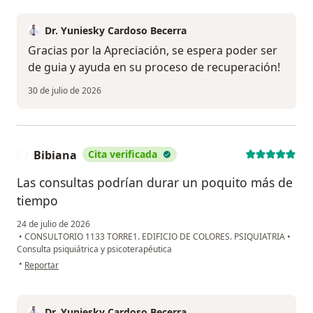
Dr. Yuniesky Cardoso Becerra
Gracias por la Apreciación, se espera poder ser
de guia y ayuda en su proceso de recuperación!
30 de julio de 2026
Bibiana
Cita verificada
B
Las consultas podrían durar un poquito más de
tiempo
24 de julio de 2026
•
CONSULTORIO 1133 TORRE1. EDIFICIO DE COLORES. PSIQUIATRIA
•
Consulta psiquiátrica y psicoterapéutica
en opinión del usuario Bibiana
•
Reportar
Dr. Yuniesky Cardoso Becerra