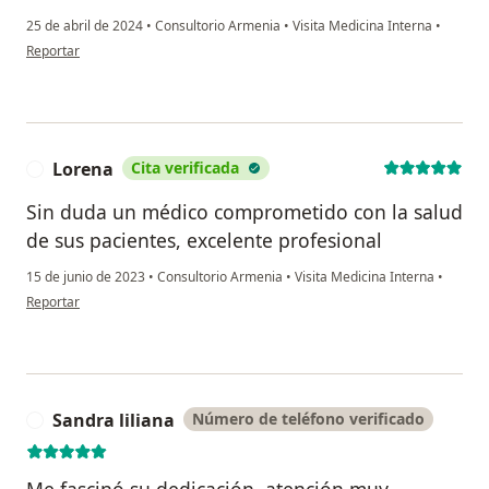
25 de abril de 2024
•
Consultorio Armenia
•
Visita Medicina Interna
•
en opinión del usuario Ofelia Alvarez lopez
Reportar
Lorena
Cita verificada
L
Sin duda un médico comprometido con la salud
de sus pacientes, excelente profesional
15 de junio de 2023
•
Consultorio Armenia
•
Visita Medicina Interna
•
en opinión del usuario Lorena
Reportar
Sandra liliana
Número de teléfono verificado
S
Me fascinó su dedicación, atención muy