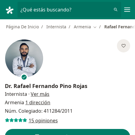
Men
¿Qué estás buscando?
Página De Inicio
Internista
Armenia
Rafael Fernand
Cambiar de ciudad
Dr.
Rafael Fernando Pino Rojas
sobre las especializaciones
Internista
·
Ver más
Armenia
1 dirección
Núm. Colegiado: 411284/2011
15 opiniones