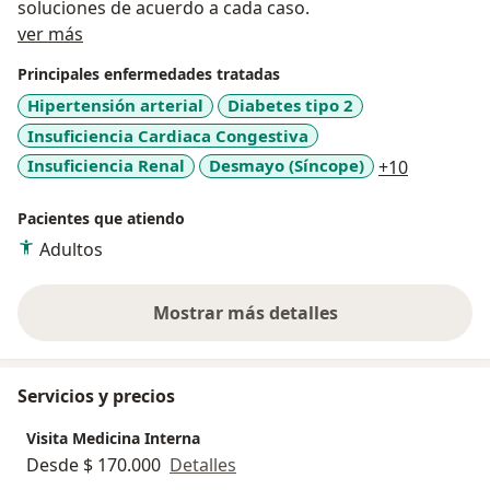
soluciones de acuerdo a cada caso.
Acerca de mí
ver más
Principales enfermedades tratadas
Hipertensión arterial
Diabetes tipo 2
Insuficiencia Cardiaca Congestiva
a11y_sr_m
Insuficiencia Renal
Desmayo (Síncope)
+10
Pacientes que atiendo
Adultos
Mostrar más detalles
sobre la experiencia
Servicios y precios
Visita Medicina Interna
Desde $ 170.000
Detalles