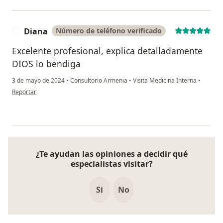
Diana
Número de teléfono verificado
D
Excelente profesional, explica detalladamente
DIOS lo bendiga
3 de mayo de 2024
•
Consultorio Armenia
•
Visita Medicina Interna
•
en opinión del usuario Diana
Reportar
¿Te ayudan las opiniones a decidir qué
especialistas visitar?
Si
No