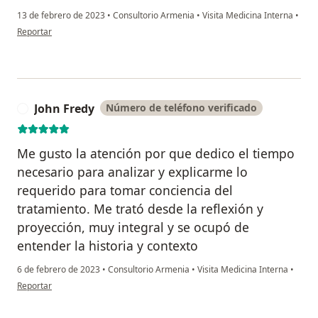
13 de febrero de 2023
•
Consultorio Armenia
•
Visita Medicina Interna
•
en opinión del usuario Maira Martinez
Reportar
John Fredy
Número de teléfono verificado
J
Me gusto la atención por que dedico el tiempo
necesario para analizar y explicarme lo
requerido para tomar conciencia del
tratamiento. Me trató desde la reflexión y
proyección, muy integral y se ocupó de
entender la historia y contexto
6 de febrero de 2023
•
Consultorio Armenia
•
Visita Medicina Interna
•
en opinión del usuario John Fredy
Reportar