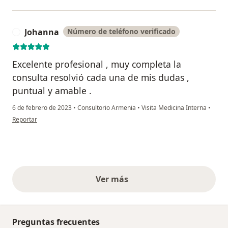
Johanna
Número de teléfono verificado
J
Excelente profesional , muy completa la
consulta resolvió cada una de mis dudas ,
puntual y amable .
6 de febrero de 2023
•
Consultorio Armenia
•
Visita Medicina Interna
•
en opinión del usuario Johanna
Reportar
Ver más
opiniones anteriores
Preguntas frecuentes