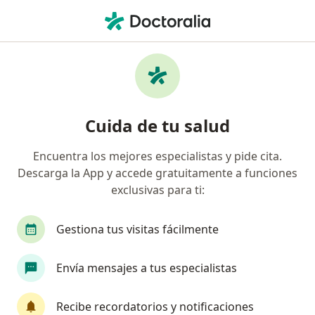
Men
Osteoporosis • Armenia, Quindío
Filtros
• 1
Seguro
Mapa
Especialistas en Osteoporosis en Armenia
Cuida de tu salud
Encuentra los mejores especialistas y pide cita.
¿Qué especialidad estás buscando?
Descarga la App y accede gratuitamente a funciones
Internista
Especialista en Medicina Familiar
exclusivas para ti:
Gestiona tus visitas fácilmente
Envía mensajes a tus especialistas
Recibe recordatorios y notificaciones