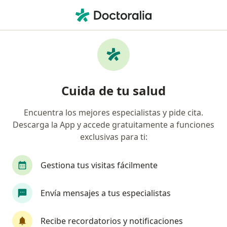
Men
Internista • Armenia, Quindío
Filtros
Seguro:
Colmedica Medicina P
Internistas recomendados de Colmedica
Cuida de tu salud
Medicina Prepagada S.A. en Armenia
Encuentra los mejores especialistas y pide cita.
Descarga la App y accede gratuitamente a funciones
exclusivas para ti:
Gestiona tus visitas fácilmente
Envía mensajes a tus especialistas
Dr. Alberto Angel Hoyos
·
Ver más
Internista, Gastroenterólogo
Recibe recordatorios y notificaciones
17 opiniones