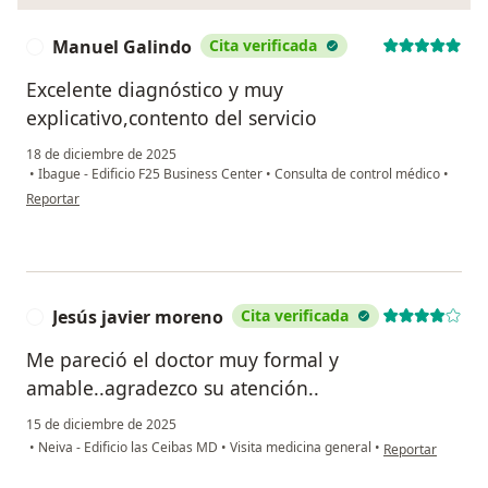
Manuel Galindo
Cita verificada
M
Excelente diagnóstico y muy
explicativo,contento del servicio
18 de diciembre de 2025
•
Ibague - Edificio F25 Business Center
•
Consulta de control médico
•
en opinión del usuario Manuel Galindo
Reportar
Jesús javier moreno
Cita verificada
J
Me pareció el doctor muy formal y
amable..agradezco su atención..
15 de diciembre de 2025
en opinión del us
•
Neiva - Edificio las Ceibas MD
•
Visita medicina general
•
Reportar