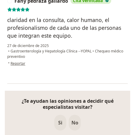
Fany pedraza gallardo
Cita verificada
F
claridad en la consulta, calor humano, el
profesionalismo de cada uno de las personas
que integran este equipo.
27 de diciembre de 2025
•
Gastroenterología y Hepatología Clínica --YOPAL
•
Chequeo médico
preventivo
en opinión del usuario Fany pedraza gallardo
•
Reportar
¿Te ayudan las opiniones a decidir qué
especialistas visitar?
Si
No