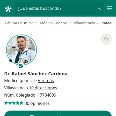
Men
¿Qué estás buscando?
Página De Inicio
Médico General
Villavicencio
Rafael 
Dr.
Rafael Sánchez Cardona
sobre las especializaciones
Médico general
·
Ver más
Villavicencio
10 direcciones
Núm. Colegiado: 17784099
30 opiniones