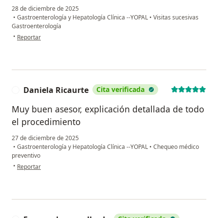
28 de diciembre de 2025
•
Gastroenterología y Hepatología Clínica --YOPAL
•
Visitas sucesivas
Gastroenterología
en opinión del usuario Pilar R.
•
Reportar
Daniela Ricaurte
Cita verificada
D
Muy buen asesor, explicación detallada de todo
el procedimiento
27 de diciembre de 2025
•
Gastroenterología y Hepatología Clínica --YOPAL
•
Chequeo médico
preventivo
en opinión del usuario Daniela Ricaurte
•
Reportar