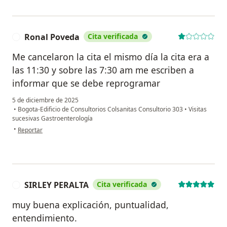
Ronal Poveda
Cita verificada
R
Me cancelaron la cita el mismo día la cita era a
las 11:30 y sobre las 7:30 am me escriben a
informar que se debe reprogramar
5 de diciembre de 2025
•
Bogota-Edificio de Consultorios Colsanitas Consultorio 303
•
Visitas
sucesivas Gastroenterología
en opinión del usuario Ronal Poveda
•
Reportar
SIRLEY PERALTA
Cita verificada
S
muy buena explicación, puntualidad,
entendimiento.