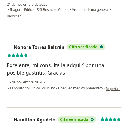
21 de noviembre de 2025
•
Ibague - Edificio F25 Business Center
•
Visita medicina general
•
en opinión del usuario SIRLEY PERALTA
Reportar
Nohora Torres Beltrán
Cita verificada
N
Excelente, mi consulta la adquirí por una
posible gastritis. Gracias
15 de noviembre de 2025
en opinión de
•
Laboratorio Clinico Soluclinc
•
Chequeo médico preventivo
•
Reportar
Hamilton Agudelo
Cita verificada
H