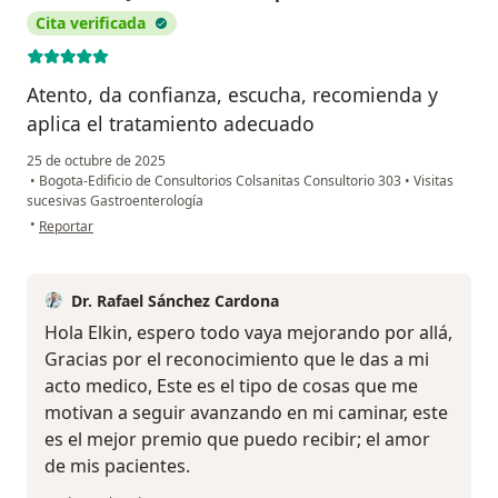
Cita verificada
Atento, da confianza, escucha, recomienda y
aplica el tratamiento adecuado
25 de octubre de 2025
•
Bogota-Edificio de Consultorios Colsanitas Consultorio 303
•
Visitas
sucesivas Gastroenterología
en opinión del usuario Elkin de Jesús Ramírez Espinosa
•
Reportar
Dr. Rafael Sánchez Cardona
Hola Elkin, espero todo vaya mejorando por allá,
Gracias por el reconocimiento que le das a mi
acto medico, Este es el tipo de cosas que me
motivan a seguir avanzando en mi caminar, este
es el mejor premio que puedo recibir; el amor
de mis pacientes.