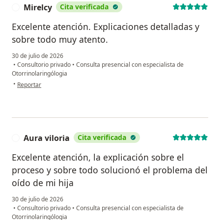
Mirelcy
Cita verificada
M
Excelente atención. Explicaciones detalladas y
sobre todo muy atento.
30 de julio de 2026
•
Consultorio privado
•
Consulta presencial con especialista de
Otorrinolaringólogia
en opinión del usuario Mirelcy
•
Reportar
Aura viloria
Cita verificada
A
Excelente atención, la explicación sobre el
proceso y sobre todo solucionó el problema del
oído de mi hija
30 de julio de 2026
•
Consultorio privado
•
Consulta presencial con especialista de
Otorrinolaringólogia