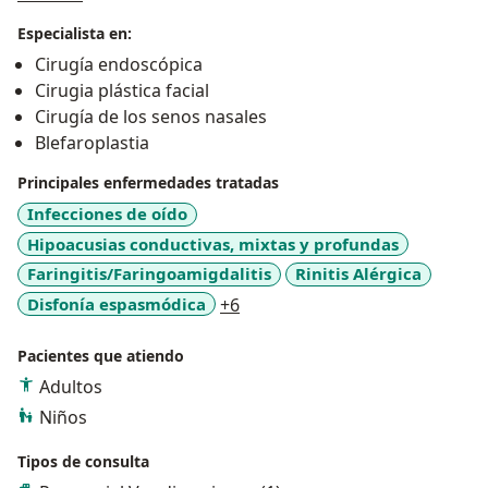
Desde 1998 es miembro de la Sociedad Colombiana de
Especialista en:
Otorrinolaringología, Cirugía de Cabeza y Cuello,
Cirugía endoscópica
Maxilofacial y Estética Facial.
Cirugia plástica facial
Cirugía de los senos nasales
Los logros obtenidos en el campo de la cirugía plástica
Blefaroplastia
facial se han reflejado en los excelentes resultados con
los procedimientos estéticos como por ejemplo: la
Principales enfermedades tratadas
cirugía estética y funcional de la nariz,
Infecciones de oído
rejuvenecimiento facial y el mejoramiento de la piel del
Hipoacusias conductivas, mixtas y profundas
rostro, entre otros.
Faringitis/Faringoamigdalitis
Rinitis Alérgica
a11y_sr_more_diseases
Disfonía espasmódica
+6
Pacientes que atiendo
Adultos
Niños
Tipos de consulta