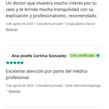
Un doctor que muestra mucho interés por tu
caso y te brinda mucha tranquilidad con su
explicación y profesionalismo, recomendado
5 de agosto de 2026
•
Consultorio privado
•
Cirugia plástica facial
•
en opinión del usuario Juliana
Reportar
Ana Josefa Cortina Gonzalez
Cita verificada
A
Excelente atención por parte del médico
profesional
3 de agosto de 2026
•
Consultorio privado
•
Visita Otorrinolaringología
en opinión del usuario Ana Josefa Cortina Gonzalez
•
Reportar