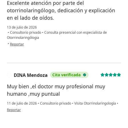
Excelente atención por parte del
otorrinolaringólogo, dedicación y explicación
en el lado de oídos.
13 de julio de 2026
•
Consultorio privado
•
Consulta presencial con especialista de
Otorrinolaringólogia
en opinión del usuario Alberto
•
Reportar
DINA Mendoza
Cita verificada
D
Muy bien ,el doctor muy profesional muy
humano ,muy puntual
11 de julio de 2026
•
Consultorio privado
•
Visita Otorrinolaringología
•
en opinión del usuario DINA Mendoza
Reportar