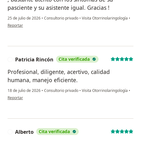
pasciente y su asistente igual. Gracias !
25 de julio de 2026
•
Consultorio privado
•
Visita Otorrinolaringología
•
en opinión del usuario Andrea cantillo
Reportar
Patricia Rincón
Cita verificada
P
Profesional, diligente, acertivo, calidad
humana, manejo eficiente.
18 de julio de 2026
•
Consultorio privado
•
Visita Otorrinolaringología
•
en opinión del usuario Patricia Rincón
Reportar
Alberto
Cita verificada
A