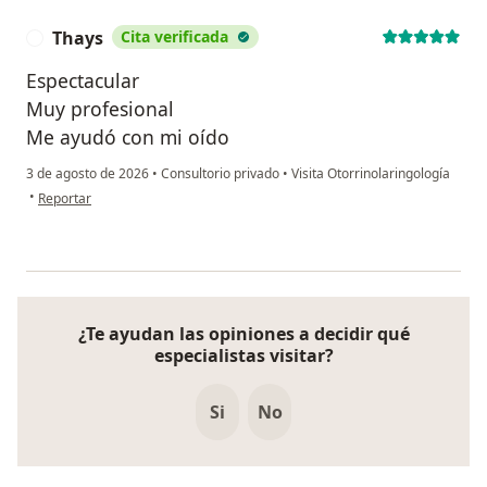
Thays
Cita verificada
T
Espectacular
Muy profesional
Me ayudó con mi oído
3 de agosto de 2026
•
Consultorio privado
•
Visita Otorrinolaringología
en opinión del usuario Thays
•
Reportar
¿Te ayudan las opiniones a decidir qué
especialistas visitar?
Si
No