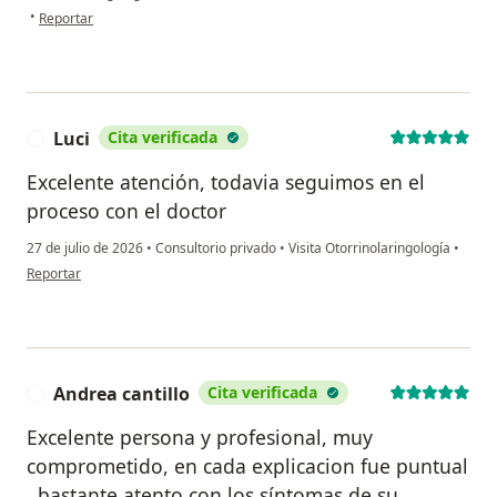
en opinión del usuario Aura viloria
•
Reportar
Luci
Cita verificada
L
Excelente atención, todavia seguimos en el
proceso con el doctor
27 de julio de 2026
•
Consultorio privado
•
Visita Otorrinolaringología
•
en opinión del usuario Luci
Reportar
Andrea cantillo
Cita verificada
A
Excelente persona y profesional, muy
comprometido, en cada explicacion fue puntual
, bastante atento con los síntomas de su