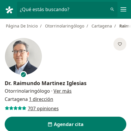
Men
¿Qué estás buscando?
Página De Inicio
Otorrinolaringólogo
Cartagena
Raimu
Dr.
Raimundo Martinez Iglesias
sobre las especializaciones
Otorrinolaringólogo
·
Ver más
Cartagena
1 dirección
707 opiniones
Agendar cita