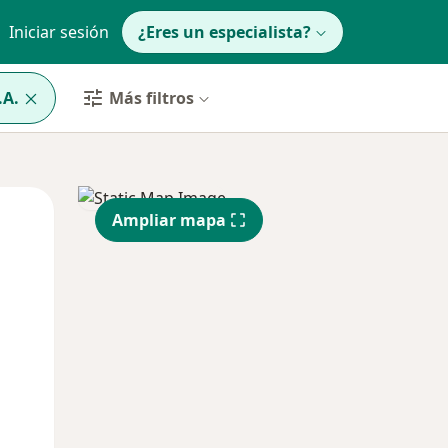
Iniciar sesión
¿Eres un especialista?
.A.
Más filtros
Jue
Vie
Sáb
Ampliar mapa
13 Ago
14 Ago
15 Ago