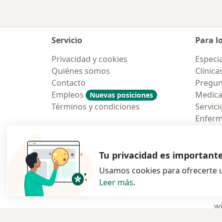
Servicio
Para l
Privacidad y cookies
Especia
Quiénes somos
Clínica
Contacto
Pregun
Empleos
Medic
Nuevas posiciones
Términos y condiciones
Servici
Enfer
Pregun
Aplicac
Tu privacidad es important
Usamos cookies para ofrecerte u
Leer más
.
se abre en una n
se abre 
s
Polska
,
Türkiye
,
España
,
ww