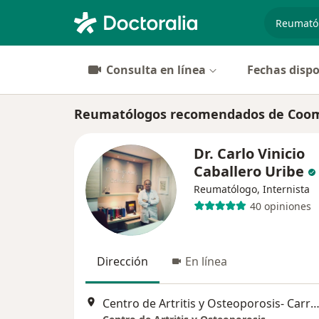
especiali
Consulta en línea
Fechas dispo
Reumatólogos recomendados de Coome
Dr. Carlo Vinicio
Caballero Uribe
Reumatólogo, Internista
40 opiniones
Dirección
En línea
Centro de Artritis y Osteoporosis- Carrera 53 No 82-86, consultorio 211 Edificio Ocean Tower, Bar