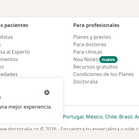
os pacientes
Para profesionales
listas
Planes y precios
s
Para doctores
ta al Experto
Para clinicas
amentos
Noa Notes
nuevo
os
Recursos gratuitos
medades
Condiciones de los Planes
tas Frecuentes
Doctoralia
ión para móvil
e
na mejor experiencia.
ueva pestaña
en una nueva pestaña
e abre en una nueva pestaña
se abre en una nueva pestaña
se abre en una nueva pestaña
se abre en una nueva pestaña
se abre en una nueva p
se abre en una
se abre e
se
Italia
,
Deutschland
,
Česko
,
Portugal
,
México
,
Chile
,
Brasil
,
A
w.doctoralia.co © 2026 - Encuentra tu especialista y pide c