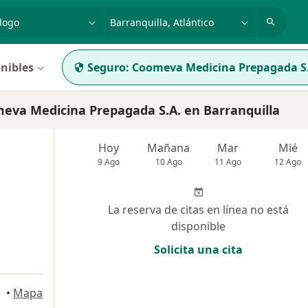
dad, enfermedad o nombre
p. ej. Bogotá
nibles
Seguro:
Coomeva Medicina Prepagada S
va Medicina Prepagada S.A. en Barranquilla
Hoy
Mañana
Mar
Mié
9 Ago
10 Ago
11 Ago
12 Ago
La reserva de citas en línea no está
disponible
Solicita una cita
ranquilla
•
Mapa