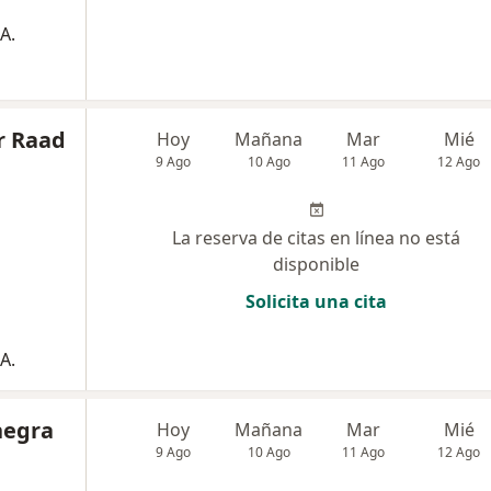
A.
er Raad
Hoy
Mañana
Mar
Mié
9 Ago
10 Ago
11 Ago
12 Ago
La reserva de citas en línea no está
disponible
Solicita una cita
A.
negra
Hoy
Mañana
Mar
Mié
9 Ago
10 Ago
11 Ago
12 Ago