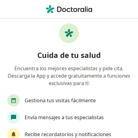
Men
Arteritis Temporal • Barranquilla, Atlántico
Filtros
• 1
Mapa
Especialistas en Arteritis temporal en
Cuida de tu salud
Barranquilla
Encuentra los mejores especialistas y pide cita.
Descarga la App y accede gratuitamente a funciones
¿Qué especialidad estás buscando?
exclusivas para ti:
Internista
Reumatólogo
Cirujano genera
Gestiona tus visitas fácilmente
Envía mensajes a tus especialistas
Recibe recordatorios y notificaciones