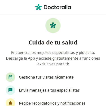
Men
Reumatólogo • Medellín, Antioquia
Filtros
Seguro
Mapa
Reumatólogos en Medellín
Cuida de tu salud
Encuentra los mejores especialistas y pide cita.
¿Cuál es tu compañía aseguradora?
Descarga la App y accede gratuitamente a funciones
Compañía De Medicina Prepagada Colsanitas S.A.
exclusivas para ti:
Gestiona tus visitas fácilmente
Envía mensajes a tus especialistas
Recibe recordatorios y notificaciones