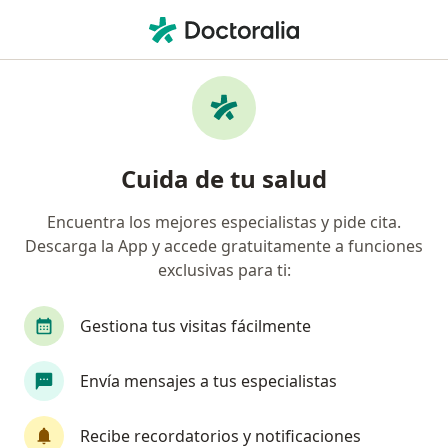
Men
Insuficiencia Venosa Crónica • Medellín, Antioquia
Filtros
• 1
Seguro
Mapa
Especialistas en Insuficiencia venosa
Cuida de tu salud
crónica en Medellín
Encuentra los mejores especialistas y pide cita.
Descarga la App y accede gratuitamente a funciones
¿Qué especialidad estás buscando?
exclusivas para ti:
Cirujano vascular
Internista
Reumatólog
Gestiona tus visitas fácilmente
Envía mensajes a tus especialistas
Recibe recordatorios y notificaciones