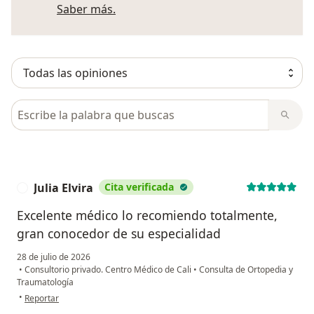
Más información sobre opiniones
Saber más.
Busca en opiniones
Julia Elvira
Cita verificada
J
Excelente médico lo recomiendo totalmente,
gran conocedor de su especialidad
28 de julio de 2026
•
Consultorio privado. Centro Médico de Cali
•
Consulta de Ortopedia y
Traumatología
en opinión del usuario Julia Elvira
•
Reportar