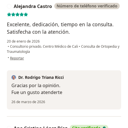
Alejandra Castro
Número de teléfono verificado
A
Excelente, dedicación, tiempo en la consulta.
Satisfecha con la atención.
20 de enero de 2026
•
Consultorio privado. Centro Médico de Cali
•
Consulta de Ortopedia y
Traumatología
en opinión del usuario Alejandra Castro
•
Reportar
Dr. Rodrigo Triana Ricci
Gracias por la opinión.
Fue un gusto atenderte
26 de marzo de 2026
Cita verificada