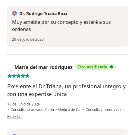
Dr. Rodrigo Triana Ricci
Muy amable por su concepto y estaré a sus
ordenes
29 de julio de 2026
María del mar rodriguez
Cita verificada
M
Excelente el Dr Triana, un profesional íntegro y
con una expertise única
18 de junio de 2026
•
Consultorio privado. Centro Médico de Cali
•
Consulta primera vez
•
en opinión del usuario María del mar rodriguez
Reportar