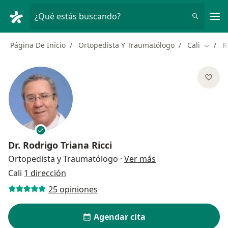
Men
¿Qué estás buscando?
Página De Inicio
Ortopedista Y Traumatólogo
Cali
R
Cambia
Dr.
Rodrigo Triana Ricci
sobre las especial
Ortopedista y Traumatólogo
·
Ver más
Cali
1 dirección
25 opiniones
Agendar cita