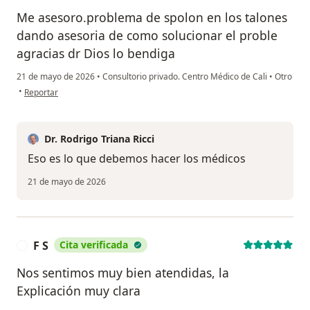
Me asesoro.problema de spolon en los talones
dando asesoria de como solucionar el proble
agracias dr Dios lo bendiga
21 de mayo de 2026
•
Consultorio privado. Centro Médico de Cali
•
Otro
en opinión del usuario Myrian Fda Becerra
•
Reportar
Dr. Rodrigo Triana Ricci
Eso es lo que debemos hacer los médicos
21 de mayo de 2026
F S
Cita verificada
F
Nos sentimos muy bien atendidas, la
Explicación muy clara