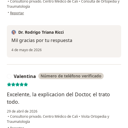
•
Consultorio privado. Centro Médico de Cali
•
Consulta de Ortopedia y
Traumatología
en opinión del usuario Jeed
•
Reportar
Dr. Rodrigo Triana Ricci
Mil gracias por tu respuesta
4 de mayo de 2026
Valentina
Número de teléfono verificado
V
Excelente, la explicacion del Doctor, el trato
todo.
29 de abril de 2026
•
Consultorio privado. Centro Médico de Cali
•
Visita Ortopedia y
Traumatología
en opinión del usuario Valentina
•