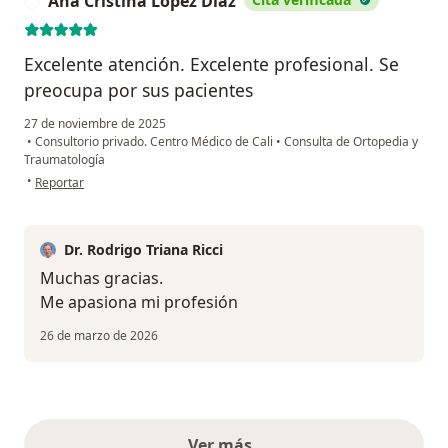
Ana Cristina López Díaz
A
Excelente atención. Excelente profesional. Se
preocupa por sus pacientes
27 de noviembre de 2025
•
Consultorio privado. Centro Médico de Cali
•
Consulta de Ortopedia y
Traumatología
en opinión del usuario Ana Cristina López Díaz
•
Reportar
Dr. Rodrigo Triana Ricci
Muchas gracias.
Me apasiona mi profesión
26 de marzo de 2026
Ver más