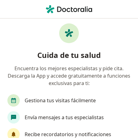
Men
Esguince Del Codo • Cali, Valle del Cauca
Filtros
• 1
Seguro
Mapa
Especialistas en Esguince del codo en Cali
Cuida de tu salud
Encuentra los mejores especialistas y pide cita.
¿Qué especialidad estás buscando?
Descarga la App y accede gratuitamente a funciones
Ortopedista y Traumatólogo
Terapeuta compl
exclusivas para ti:
Gestiona tus visitas fácilmente
Envía mensajes a tus especialistas
Recibe recordatorios y notificaciones