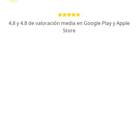
en Santa Marta
4.8 y 4.8 de valoración media en Google Play y Apple
Página De Inicio
Santa Marta
Mapfre Colombia Vida Seguros S.a.
Store