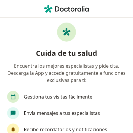
Men
Mapfre Colombia Vida Seguros S A • Villavicencio, Meta
Página De Inicio
Villavicencio
Mapfre Colombia Vida Seguros S.a.
Cuida de tu salud
Encuentra los mejores especialistas y pide cita.
Descarga la App y accede gratuitamente a funciones
exclusivas para ti:
Gestiona tus visitas fácilmente
Envía mensajes a tus especialistas
Recibe recordatorios y notificaciones