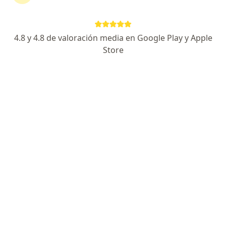
4.8 y 4.8 de valoración media en Google Play y Apple
No hemos encontrado ningún Mapfre
Store
Colombia Vida Seguros S A en Villavicencio,
Meta
Vuelve a buscar eliminando algún filtro:
Seguro
Servicio
Privacidad y cookies