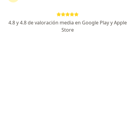
4.8 y 4.8 de valoración media en Google Play y Apple
No hemos encontrado ningún Compañía De
Store
Medicina Prepagada Colsanitas S A en Santa
Marta, Magdalena
Vuelve a buscar eliminando algún filtro:
Seguro
Servicio
Privacidad y cookies