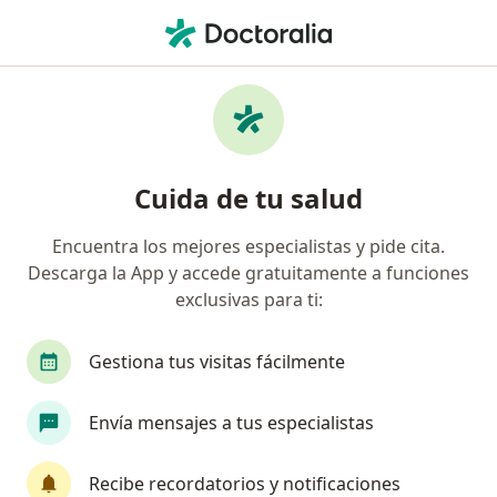
Men
Compañía De Medicina Prepagada Colsanitas S A • Santa Marta, Magdalena
Página De Inicio
Santa Marta
Compañía De Medicina Prepagada Colsanitas S.a.
Cuida de tu salud
Encuentra los mejores especialistas y pide cita.
Descarga la App y accede gratuitamente a funciones
exclusivas para ti:
Gestiona tus visitas fácilmente
Envía mensajes a tus especialistas
Recibe recordatorios y notificaciones