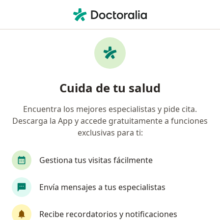
Men
¿Qué estás buscando?
Página De Inicio
Neurólogo
Pereira
Sergio Morales
Cambiar de ciudad
Cuida de tu salud
Encuentra los mejores especialistas y pide cita.
Descarga la App y accede gratuitamente a funciones
exclusivas para ti:
Dr.
Sergio Morales
sobre las especializaciones
Neurólogo
·
Ver más
Gestiona tus visitas fácilmente
Pereira
1 dirección
Núm. Colegiado: 86477
Envía mensajes a tus especialistas
Información de contacto
Recibe recordatorios y notificaciones