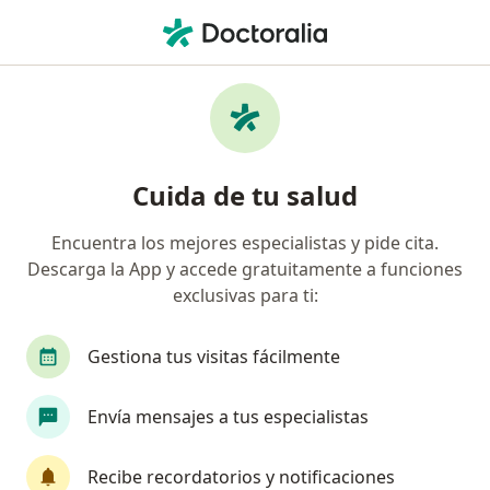
Men
Neuritis Óptica • Pereira, Risaralda
Filtros
• 1
Seguro
Mapa
Especialistas en Neuritis óptica en Pereira
Cuida de tu salud
Encuentra los mejores especialistas y pide cita.
¿Qué especialidad estás buscando?
Descarga la App y accede gratuitamente a funciones
Neurólogo
Oftalmólogo
exclusivas para ti:
Gestiona tus visitas fácilmente
Envía mensajes a tus especialistas
Recibe recordatorios y notificaciones