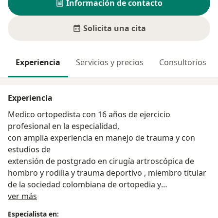
Información de contacto
Solicita una cita
Experiencia
Servicios y precios
Consultorios
Experiencia
Medico ortopedista con 16 años de ejercicio
profesional en la especialidad,
con amplia experiencia en manejo de trauma y con
estudios de
extensión de postgrado en cirugía artroscópica de
hombro y rodilla y trauma deportivo , miembro titular
de la sociedad colombiana de ortopedia y
Acerca de mí
traumatología SCCOT perteneciente a los capítulos de
ver más
artroscopia , hombro y codo, miembro de la sociedad
Especialista en: