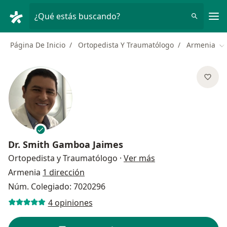
Men
¿Qué estás buscando?
Página De Inicio
Ortopedista Y Traumatólogo
Armenia
Ca
Dr.
Smith Gamboa Jaimes
sobre las especial
Ortopedista y Traumatólogo
·
Ver más
Armenia
1 dirección
Núm. Colegiado: 7020296
4 opiniones