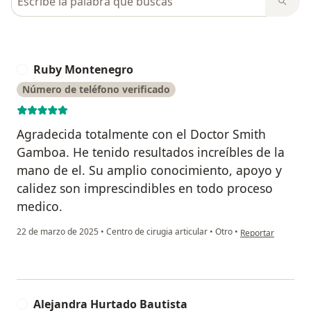
Ruby Montenegro
R
Número de teléfono verificado
Agradecida totalmente con el Doctor Smith
Gamboa. He tenido resultados increíbles de la
mano de el. Su amplio conocimiento, apoyo y
calidez son imprescindibles en todo proceso
medico.
en opinión del us
22 de marzo de 2025
•
Centro de cirugia articular
•
Otro
•
Reportar
Alejandra Hurtado Bautista
A