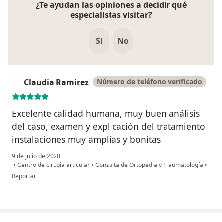
¿Te ayudan las opiniones a decidir qué
especialistas visitar?
Si
No
Claudia Ramirez
Número de teléfono verificado
C
Excelente calidad humana, muy buen análisis
del caso, examen y explicación del tratamiento
instalaciones muy amplias y bonitas
9 de julio de 2020
•
Centro de cirugia articular
•
Consulta de Ortopedia y Traumatología
•
en opinión del usuario Claudia Ramirez
Reportar