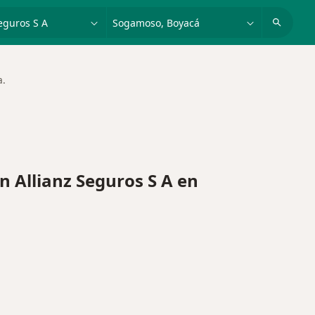
dad, enfermedad o nombre
p. ej. Bogotá
a.
 Allianz Seguros S A en