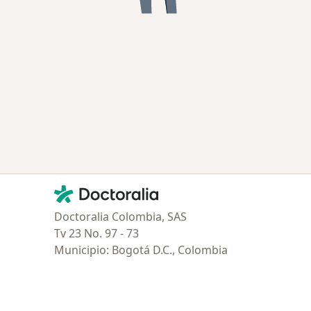
Contacto
Doctoralia - Página de inicio
Doctoralia Colombia, SAS
Tv 23 No. 97 - 73
Municipio: Bogotá D.C., Colombia