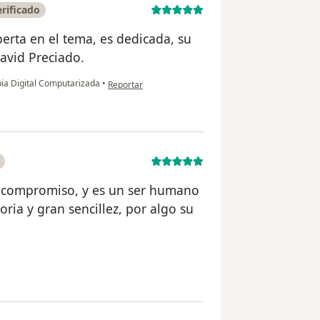
rificado
perta en el tema, es dedicada, su
David Preciado.
en opinión del usuario martha cecilia
a Digital Computarizada
•
Reportar
 compromiso, y es un ser humano
ria y gran sencillez, por algo su
rio Clamar