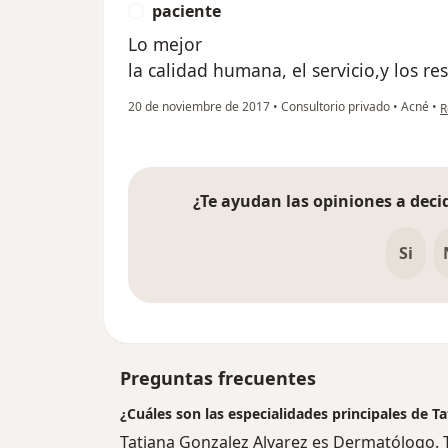
paciente
P
Lo mejor
la calidad humana, el servicio,y los r
e
20 de noviembre de 2017
•
Consultorio privado
•
Acné
•
R
¿Te ayudan las opiniones a decid
Si
Preguntas frecuentes
¿Cuáles son las especialidades principales de T
Tatiana Gonzalez Alvarez es Dermatólogo. 