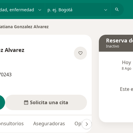
dad, enfermedad o nombre
p. ej. Bogotá
Tatiana Gonzalez Alvarez
ar de ciudad
Reserva de
Inactivo
z Alvarez
obre las especializaciones
Hoy
8 Ago
70243
Este 
Solicita una cita
nsultorios
Aseguradoras
Opiniones (3)