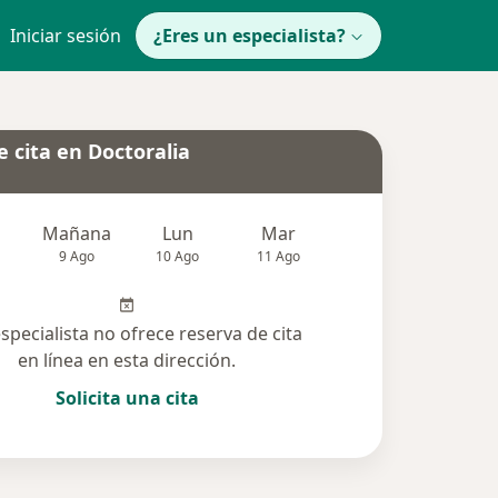
Iniciar sesión
¿Eres un especialista?
 cita en Doctoralia
Mañana
Lun
Mar
Mié
Jue
9 Ago
10 Ago
11 Ago
12 Ago
13 Ag
especialista no ofrece reserva de cita
en línea en esta dirección.
Solicita una cita