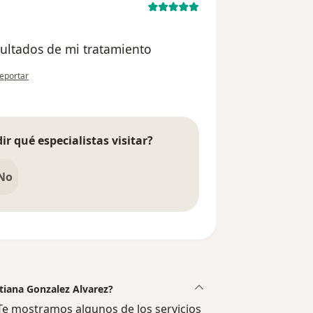
esultados de mi tratamiento
n opinión del usuario paciente
eportar
ir qué especialistas visitar?
No
atiana Gonzalez Alvarez?
Te mostramos algunos de los servicios