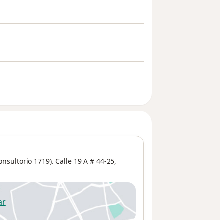
onsultorio 1719). Calle 19 A # 44-25,
ar
 abre en una nueva pestaña