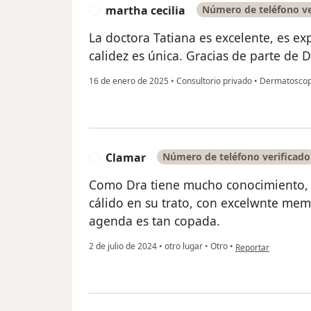
martha cecilia
Número de teléfono ve
M
La doctora Tatiana es excelente, es ex
calidez es única. Gracias de parte de 
16 de enero de 2025
•
Consultorio privado
•
Dermatoscopi
Clamar
Número de teléfono verificado
C
Como Dra tiene mucho conocimiento,
cálido en su trato, con excelwnte memo
agenda es tan copada.
en opinión del usua
2 de julio de 2024
•
otro lugar
•
Otro
•
Reportar